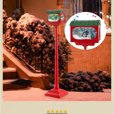
★
★
★
★
★