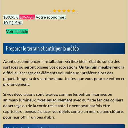
★
★
★
★
★
189,95 €
199,95 €
Votre économie :
10 €
(-
5 %
)
Voir l'article
Préparer le terrain et anticiper la météo
Avant de commencer l'installation
, vérifiez bien l'état du sol ou des
surfaces où seront posées vos décorations.
Un terrain meuble
rendra
difficile l'ancrage des éléments volumineux : préférez alors des
piquets longs ou des sardines pour tentes, que vous pourrez enfoncer
profondément.
Si vos décorations sont légères, comme les petites figurines ou
animaux lumineux,
fixez-les solidement
avec du fil de fer, des colliers
de serrage ou de la corde résistante. Le vent peut parfois être
capricieux : pensez à placer vos objets contre un mur ou une clôture,
pour leur offrir un peu d'abri.