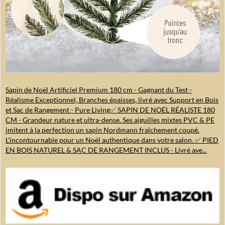
Sapin de Noël Artificiel Premium 180 cm - Gagnant du Test -
Réalisme Exceptionnel, Branches épaisses, livré avec Support en Bois
et Sac de Rangement - Pure Living
✅ SAPIN DE NOËL RÉALISTE 180
CM - Grandeur nature et ultra-dense. Ses aiguilles mixtes PVC & PE
imitent à la perfection un sapin Nordmann fraîchement coupé.
L'incontournable pour un Noël authentique dans votre salon. ✅ PIED
EN BOIS NATUREL & SAC DE RANGEMENT INCLUS - Livré ave...