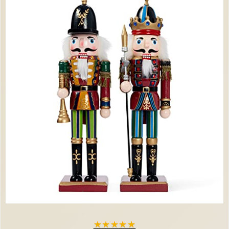
★
★
★
★
★