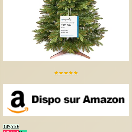
★
★
★
★
★
189,95 €