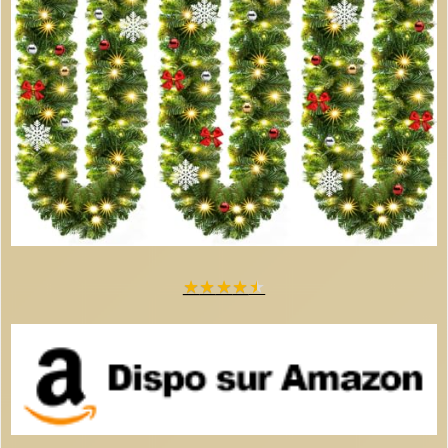
★
★
★
★
★