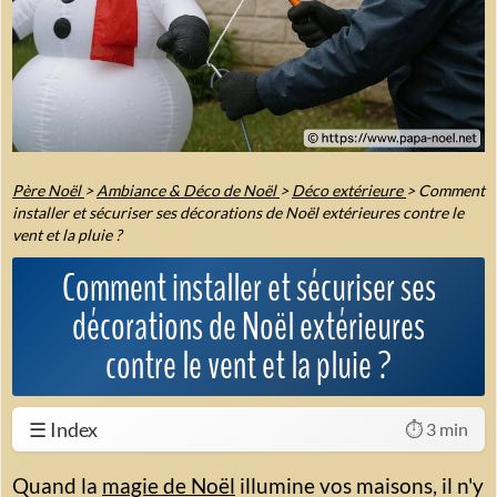
Père Noël
>
Ambiance & Déco de Noël
>
Déco extérieure
>
Comment
installer et sécuriser ses décorations de Noël extérieures contre le
vent et la pluie ?
Comment installer et sécuriser ses
décorations de Noël extérieures
contre le vent et la pluie ?
☰ Index
⏱️ 3 min
Quand la
magie de Noël
illumine vos maisons, il n'y