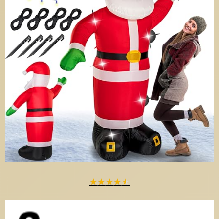
★
★
★
★
★