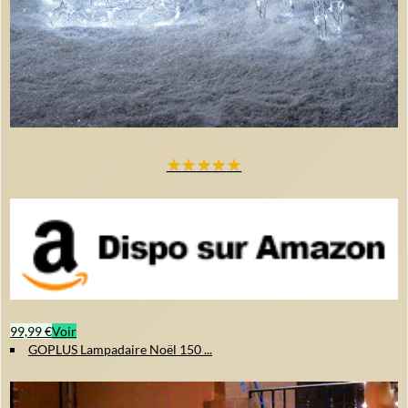
★
★
★
★
★
99,99 €
Voir
GOPLUS Lampadaire Noël 150 ...