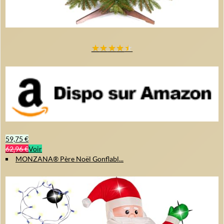
★
★
★
★
★
59,75 €
62,96 €
Voir
MONZANA® Père Noël Gonflabl...