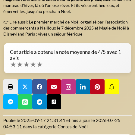
manteau d'hiver, là où l'on ose rêver. Et ils vécurent heureux, et
émerveillés, jusqu'au prochain Noël.
👉 Lire aussi:
Le premier marché de Noël organisé par l'association
des commerçants à Nailloux le 7 décembre 2025
et
Magie de Noël à
Disneyland Paris : vivez un séjour féerique
Cet article a obtenu la note moyenne de
4
/5 avec
1
avis
★
★
★
★
★
Publié le
2025-09-17 21:31:41
et mis à jour le
2026-07-25
04:53:11
dans la catégorie
Contes de Noël