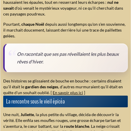
haussaient les épaules, tout en resserrant leurs écharpes :
nul ne
savait
d'où venait le mystérieux voyageur, ni ce qu'il cherchait dans
ces paysages poudreux.
Pourtant,
chaque Noël
depuis aussi longtemps qu'on s'en souvienne,
il marchait doucement, laissant derrière lui une trace de
paillettes
gelées
.
On racontait que ses pas réveillaient les plus beaux
rêves d'hiver.
Des histoires se glissaient de bouche en bouche : certains disaient
qu'il était le
gardien des neiges
, d'autres murmuraient qu'il était en
quête d'un souhait oublié. [
En savoir plus ici
]
La rencontre sous le vieil épicéa
Une nuit,
Juliette
, la plus petite du village, décida de découvrir la
vérité. Elle enfila ses moufles rouges, une grosse écharpe tartan et
s'aventura, le cœur battant, sur la
route blanche
. La neige crissait