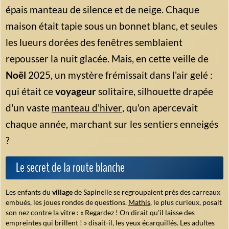
épais manteau de silence et de neige. Chaque
maison était tapie sous un bonnet blanc, et seules
les lueurs dorées des fenêtres semblaient
repousser la nuit glacée. Mais, en cette veille de
Noël
2025, un mystère frémissait dans l'air gelé :
qui était ce
voyageur
solitaire, silhouette drapée
d'un vaste
manteau d'hiver
, qu'on apercevait
chaque année, marchant sur les sentiers enneigés
?
Le secret de la route blanche
Les enfants du
village
de Sapinelle se regroupaient près des carreaux
embués, les joues rondes de questions.
Mathis
, le plus curieux, posait
son nez contre la vitre :
« Regardez ! On dirait qu'il laisse des
empreintes qui brillent ! »
disait-il, les yeux écarquillés. Les adultes