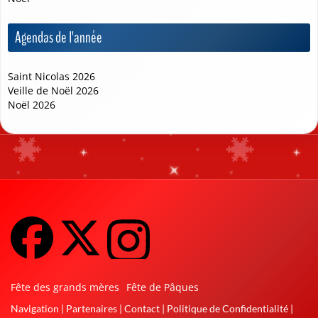
Agendas de l'année
❆
Saint Nicolas 2026
Veille de Noël 2026
Noël 2026
❆
Fête des grands mères
Fête de Pâques
Navigation
|
Partenaires
|
Contact
|
Politique de Confidentialité
|