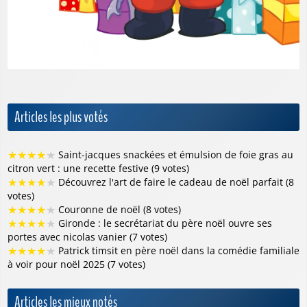
Articles les plus votés
★
★
★
★
★
Saint-jacques snackées et émulsion de foie gras au
citron vert : une recette festive (9 votes)
★
★
★
★
★
Découvrez l'art de faire le cadeau de noël parfait (8
votes)
★
★
★
★
★
Couronne de noël (8 votes)
★
★
★
★
★
Gironde : le secrétariat du père noël ouvre ses
portes avec nicolas vanier (7 votes)
★
★
★
★
★
Patrick timsit en père noël dans la comédie familiale
à voir pour noël 2025 (7 votes)
Articles les mieux notés