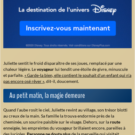
Juliette sentit le froid disparaître de ses joues, remplacé par une
chaleur légère. Le
voyageur
lui tendit une étoile de givre, minuscule
et parfaite.
« Garde-la bien, elle contient le souhait d'un enfant qui n'a
pas encore osé rêver »
, dit-il, doucement.
Au petit matin, la magie demeure
Quand l'aube rosit le ciel, Juliette revint au village, son trésor blotti
au creux de la main. Sa famille la trouva endormie près de la
cheminée, un sourire paisible sur le visage. Dehors, sur la
route
enneigée, les empreintes du voyageur brillaient encore, pareilles à
des lucioles.
Personne ne douta plus
de la merveille qui visitait