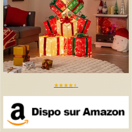
★
★
★
★
★