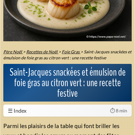
Père Noël
>
Recettes de Noël
>
Foie Gras
>
Saint-Jacques snackées et
émulsion de foie gras au citron vert : une recette festive
Saint-Jacques snackées et émulsion de
foie gras au citron vert : une recette
festive
☰ Index
⏱️ 8 min
Parmi les plaisirs de la table qui font briller les