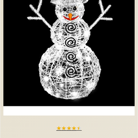
★
★
★
★
★