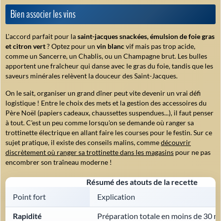
Bien associer les vins
L'accord parfait pour la
saint-jacques snackées, émulsion de foie gras
et citron vert
? Optez pour un
vin blanc
vif mais pas trop acide,
comme un Sancerre, un Chablis, ou un Champagne brut. Les bulles
apportent une fraîcheur qui danse avec le gras du foie, tandis que les
saveurs minérales relèvent la douceur des Saint-Jacques.
On le sait, organiser un grand dîner peut vite devenir un vrai défi
logistique ! Entre le choix des mets et la gestion des accessoires du
Père Noël (papiers cadeaux, chaussettes suspendues...), il faut penser
à tout. C'est un peu comme lorsqu'on se demande où ranger sa
trottinette électrique en allant faire les courses pour le festin. Sur ce
sujet pratique, il existe des conseils malins, comme
découvrir
discrètement où ranger sa trottinette dans les magasins
pour ne pas
encombrer son traîneau moderne !
Résumé des atouts de la recette
Point fort
Explication
Rapidité
Préparation totale en moins de 30 m