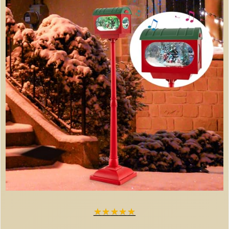
★
★
★
★
★