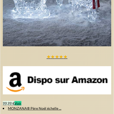
★
★
★
★
★
99,99 €
Voir
MONZANA® Père Noël échelle ...