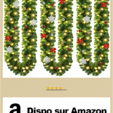
★
★
★
★
★