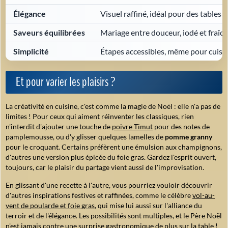
Élégance
Visuel raffiné, idéal pour des tables f
Saveurs équilibrées
Mariage entre douceur, iodé et fraîc
Simplicité
Étapes accessibles, même pour cuisi
Et pour varier les plaisirs ?
La créativité en cuisine, c'est comme la magie de Noël : elle n'a pas de
limites ! Pour ceux qui aiment réinventer les classiques, rien
n'interdit d'ajouter une touche de
poivre Timut
pour des notes de
pamplemousse, ou d'y glisser quelques lamelles de
pomme granny
pour le croquant. Certains préfèrent une émulsion aux champignons,
d'autres une version plus épicée du foie gras. Gardez l'esprit ouvert,
toujours, car le plaisir du partage vient aussi de l'improvisation.
En glissant d'une recette à l'autre, vous pourriez vouloir découvrir
d'autres inspirations festives et raffinées, comme le célèbre
vol-au-
vent de poularde et foie gras
, qui mise lui aussi sur l'alliance du
terroir et de l'élégance. Les possibilités sont multiples, et le Père Noël
n'est jamais contre une surprise gastronomique de plus sur la table !