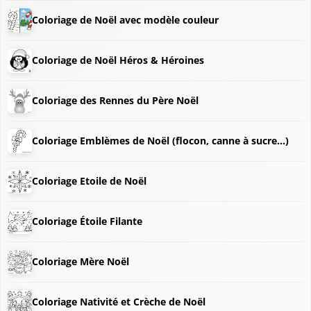
Coloriage de Noël avec modèle couleur
Coloriage de Noël Héros & Héroines
Coloriage des Rennes du Père Noël
Coloriage Emblèmes de Noël (flocon, canne à sucre...)
❄
Coloriage Etoile de Noël
Coloriage Étoile Filante
❅
Coloriage Mère Noël
Coloriage Nativité et Crèche de Noël