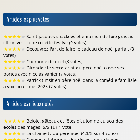
Articles les plus votés
★
★
★
★
★
Saint-jacques snackées et émulsion de foie gras au
citron vert : une recette festive (9 votes)
★
★
★
★
★
Découvrez l'art de faire le cadeau de noël parfait (8
votes)
★
★
★
★
★
Couronne de noël (8 votes)
★
★
★
★
★
Gironde : le secrétariat du père noël ouvre ses
portes avec nicolas vanier (7 votes)
★
★
★
★
★
Patrick timsit en père noël dans la comédie familiale
à voir pour noël 2025 (7 votes)
Articles les mieux notés
★
★
★
★
★
Belote, gâteaux et fêtes d’automne au sou des
écoles des mages (5/5 sur 1 vote)
★
★
★
★
★
La chaine tv du père noël (4.3/5 sur 4 votes)
★
★
★
★
★
Comment fabriquer des décorations de noël :