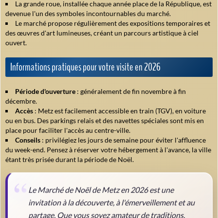
La grande roue, installée chaque année place de la République, est
devenue l'un des symboles incontournables du marché.
Le marché propose régulièrement des expositions temporaires et
des œuvres d'art lumineuses, créant un parcours artistique à ciel
ouvert.
Informations pratiques pour votre visite en 2026
Période d'ouverture
: généralement de fin novembre à fin
décembre.
Accès
: Metz est facilement accessible en train (TGV), en voiture
ou en bus. Des parkings relais et des navettes spéciales sont mis en
place pour faciliter l'accès au centre-ville.
Conseils
: privilégiez les jours de semaine pour éviter l'affluence
du week-end. Pensez à réserver votre hébergement à l'avance, la ville
étant très prisée durant la période de Noël.
Le Marché de Noël de Metz en 2026 est une
invitation à la découverte, à l'émerveillement et au
partage. Que vous soyez amateur de traditions,