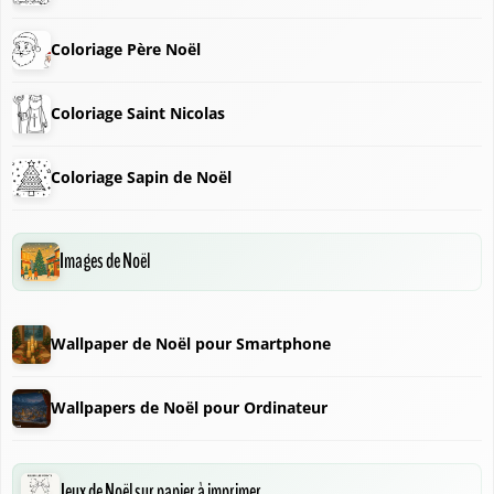
Coloriage Père Noël
Coloriage Saint Nicolas
Coloriage Sapin de Noël
Images de Noël
❄
Wallpaper de Noël pour Smartphone
Wallpapers de Noël pour Ordinateur
❅
Jeux de Noël sur papier à imprimer