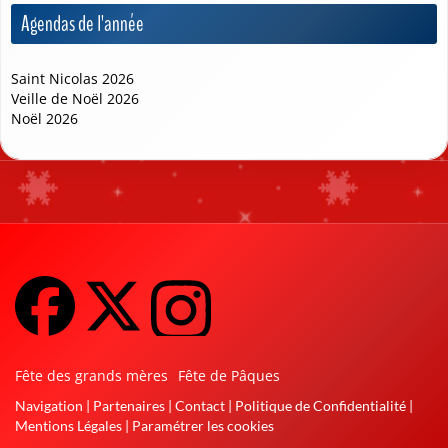
Agendas de l'année
❆
Saint Nicolas 2026
Veille de Noël 2026
Noël 2026
Fête des grands mères
Fête de Pâques
Navigation
|
Partenaires
|
Contact
|
Politique de Confidentialité
|
Mentions Légales
|
Paramétrer les cookies