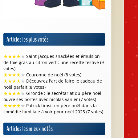
Articles les plus votés
★
★
★
★
★
Saint-jacques snackées et émulsion
de foie gras au citron vert : une recette festive (9
votes)
★
★
★
★
★
Couronne de noël (8 votes)
★
★
★
★
★
Découvrez l'art de faire le cadeau de
noël parfait (8 votes)
★
★
★
★
★
Gironde : le secrétariat du père noël
ouvre ses portes avec nicolas vanier (7 votes)
★
★
★
★
★
Patrick timsit en père noël dans la
comédie familiale à voir pour noël 2025 (7 votes)
Articles les mieux notés