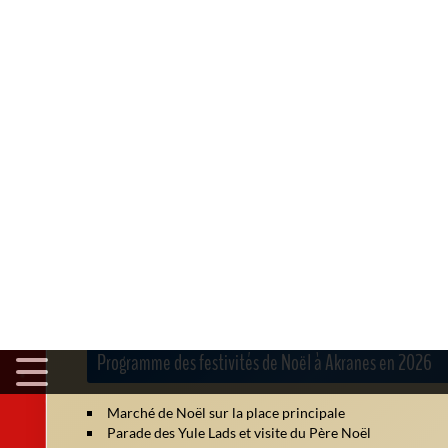
Climat et atmosphère en décembre à Akranes
Mois
Temp. min (°C)
Temp. max (°C)
Janvier
-2
2
Juillet
8
14
En décembre, les températures sont généralement comprises
les longues nuits participent à l'ambiance magique de Noël.
spectaculaire à cette période unique.
Programme des festivités de Noël à Akranes en 2026
Marché de Noël sur la place principale
Parade des Yule Lads et visite du Père Noël