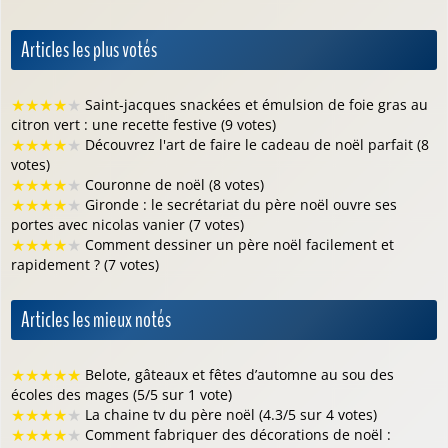
Articles les plus votés
★
★
★
★
★
Saint-jacques snackées et émulsion de foie gras au
citron vert : une recette festive (9 votes)
★
★
★
★
★
Découvrez l'art de faire le cadeau de noël parfait (8
votes)
★
★
★
★
★
Couronne de noël (8 votes)
★
★
★
★
★
Gironde : le secrétariat du père noël ouvre ses
portes avec nicolas vanier (7 votes)
★
★
★
★
★
Comment dessiner un père noël facilement et
rapidement ? (7 votes)
Articles les mieux notés
★
★
★
★
★
Belote, gâteaux et fêtes d’automne au sou des
écoles des mages (5/5 sur 1 vote)
★
★
★
★
★
La chaine tv du père noël (4.3/5 sur 4 votes)
★
★
★
★
★
Comment fabriquer des décorations de noël :