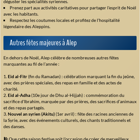
déguster les spécialités syriennes.
Prenez part aux activités caritatives pour partager l'esprit de Noël
avec les habitants.
Respectez les coutumes locales et profitez de l'hospitalité
légendaire des Aleppins.
Autres fêtes majeures à Alep
En dehors de Noël, Alep célèbre de nombreuses autres fêtes
marquantes au fil de l'année :
Eid al-Fitr
(fin du Ramadan) : célébration marquant la fin du jeûne,
avec des prières spéciales, des repas en famille et des actes de
charité.
Eid al-Adha
(10
e
jour de Dhu al-Hijjah) : commémoration du
sacrifice d'Ibrahim, marquée par des prières, des sacrifices d'animaux
et des repas partagés.
Nouvel an syrien (Akitu)
(1er avril) : fête des racines anciennes de
la Syrie, avec des événements culturels, des chants traditionnels et
des danses.
🕌
Que cette saison festive soit l'occasion de créer de merveilleux