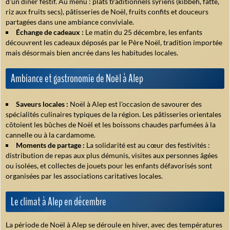
d'un dîner festif. Au menu : plats traditionnels syriens (kibbeh, fatté,
riz aux fruits secs), pâtisseries de Noël, fruits confits et douceurs
partagées dans une ambiance conviviale.
Échange de cadeaux :
Le matin du 25 décembre, les enfants
découvrent les cadeaux déposés par le Père Noël, tradition importée
mais désormais bien ancrée dans les habitudes locales.
Ambiance et gastronomie de Noël à Alep
Saveurs locales :
Noël à Alep est l'occasion de savourer des
spécialités culinaires typiques de la région. Les pâtisseries orientales
côtoient les bûches de Noël et les boissons chaudes parfumées à la
cannelle ou à la cardamome.
Moments de partage :
La solidarité est au cœur des festivités :
distribution de repas aux plus démunis, visites aux personnes âgées
ou isolées, et collectes de jouets pour les enfants défavorisés sont
organisées par les associations caritatives locales.
Le climat à Alep en décembre
La période de Noël à Alep se déroule en hiver, avec des températures