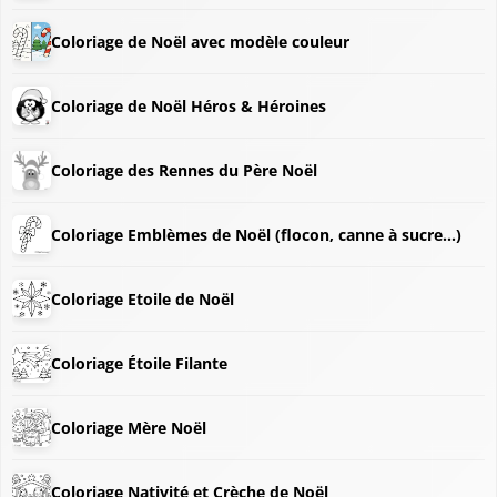
Coloriage de Noël avec modèle couleur
Coloriage de Noël Héros & Héroines
Coloriage des Rennes du Père Noël
Coloriage Emblèmes de Noël (flocon, canne à sucre...)
Coloriage Etoile de Noël
Coloriage Étoile Filante
❅
Coloriage Mère Noël
Coloriage Nativité et Crèche de Noël