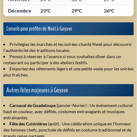
Décembre
23°C
29°C
26°C
Conseils pour profiter de Noël à Goyave
Privilégiez les marchés et les soirées chanté Nwel pour découvrir
l'authenticité des traditions locales.
Pensez à réserver à l'avance si vous souhaitez dîner dans un
restaurant ou participer à des ateliers festifs.
Emportez des vêtements légers et une petite veste pour les soirées
plus fraîches.
Autres fêtes majeures à Goyave
Carnaval de Guadeloupe
(janvier-février) : Un événement culturel
haut en couleur, avec défilés, costumes extravagants et musiques
entraînantes.
Fête des Cuisinières
(août) : Une célébration unique en l'honneur
des femmes chefs, ponctuée de défilés en costume traditionnel et de
grands repas partagés.