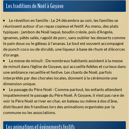
Les traditions de Noël à Goyave
Le réveillon en famille :
Le 24 décembre au soir, les familles se
réunissent autour d'un repas copieux et festif. Au menu, des plats
typiques : jambon de Noël laqué, boudin créole, pois d'Angole,
ignames, pâtés salés, ragoût de porc, sans oublier les desserts comme
le pain doux ou le gâteau à l'ananas. Le tout est souvent accompagné
de punch coco ou de shrubb, une liqueur à base de rhum et d'écorces
d'orange.
La messe de minuit :
De nombreux habitants assistent à la messe
de minuit dans l'église de Goyave, qui accueille fidèles et curieux dans
une ambiance recueillie et festive. Les chants de Noël, parfois
interprétés par des chorales locales, donnent à la cérémonie une
dimension unique.
Le passage du Père Noël :
Comme partout, les enfants attendent
impatiemment le passage du Père Noël. À Goyave, il n'est pas rare de
voir le Père Noël arriver en char, en bateau ou même à dos d'âne,
distribuant des friandises lors des animations organisées par la
commune ou les associations.
Les animations et événements festifs