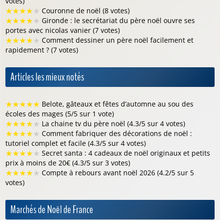
votes)
★
★
★
★
★
Couronne de noël (8 votes)
★
★
★
★
★
Gironde : le secrétariat du père noël ouvre ses
portes avec nicolas vanier (7 votes)
★
★
★
★
★
Comment dessiner un père noël facilement et
rapidement ? (7 votes)
Articles les mieux notés
★
★
★
★
★
Belote, gâteaux et fêtes d’automne au sou des
écoles des mages (5/5 sur 1 vote)
★
★
★
★
★
La chaine tv du père noël (4.3/5 sur 4 votes)
★
★
★
★
★
Comment fabriquer des décorations de noël :
tutoriel complet et facile (4.3/5 sur 4 votes)
★
★
★
★
★
Secret santa : 4 cadeaux de noël originaux et petits
prix à moins de 20€ (4.3/5 sur 3 votes)
★
★
★
★
★
Compte à rebours avant noël 2026 (4.2/5 sur 5
votes)
Marchés de Noël de France