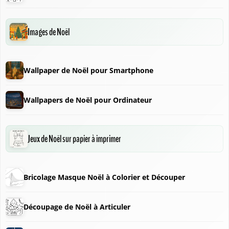
❆
Images de Noël
Wallpaper de Noël pour Smartphone
Wallpapers de Noël pour Ordinateur
❅
Jeux de Noël sur papier à imprimer
❅
Bricolage Masque Noël à Colorier et Découper
Découpage de Noël à Articuler