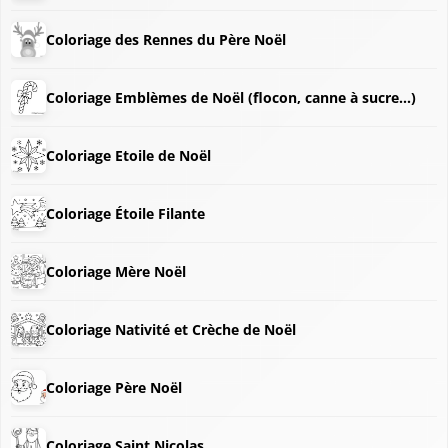
Coloriage des Rennes du Père Noël
Coloriage Emblèmes de Noël (flocon, canne à sucre...)
❅
Coloriage Etoile de Noël
❅
Coloriage Étoile Filante
Coloriage Mère Noël
Coloriage Nativité et Crèche de Noël
Coloriage Père Noël
Coloriage Saint Nicolas