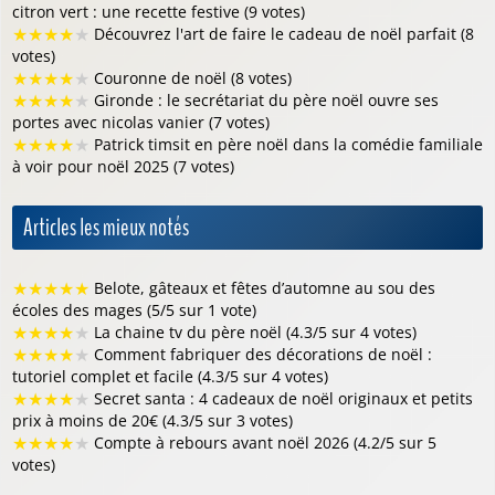
citron vert : une recette festive (9 votes)
★
★
★
★
★
Découvrez l'art de faire le cadeau de noël parfait (8
votes)
★
★
★
★
★
Couronne de noël (8 votes)
★
★
★
★
★
Gironde : le secrétariat du père noël ouvre ses
portes avec nicolas vanier (7 votes)
★
★
★
★
★
Patrick timsit en père noël dans la comédie familiale
à voir pour noël 2025 (7 votes)
Articles les mieux notés
★
★
★
★
★
Belote, gâteaux et fêtes d’automne au sou des
écoles des mages (5/5 sur 1 vote)
★
★
★
★
★
La chaine tv du père noël (4.3/5 sur 4 votes)
★
★
★
★
★
Comment fabriquer des décorations de noël :
tutoriel complet et facile (4.3/5 sur 4 votes)
★
★
★
★
★
Secret santa : 4 cadeaux de noël originaux et petits
prix à moins de 20€ (4.3/5 sur 3 votes)
★
★
★
★
★
Compte à rebours avant noël 2026 (4.2/5 sur 5
votes)