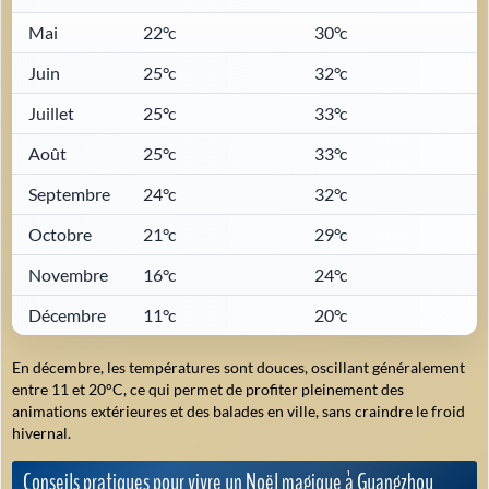
Mai
22°c
30°c
Juin
25°c
32°c
Juillet
25°c
33°c
Août
25°c
33°c
Septembre
24°c
32°c
Octobre
21°c
29°c
Novembre
16°c
24°c
Décembre
11°c
20°c
En décembre, les températures sont douces, oscillant généralement
entre 11 et 20°C, ce qui permet de profiter pleinement des
animations extérieures et des balades en ville, sans craindre le froid
hivernal.
Conseils pratiques pour vivre un Noël magique à Guangzhou