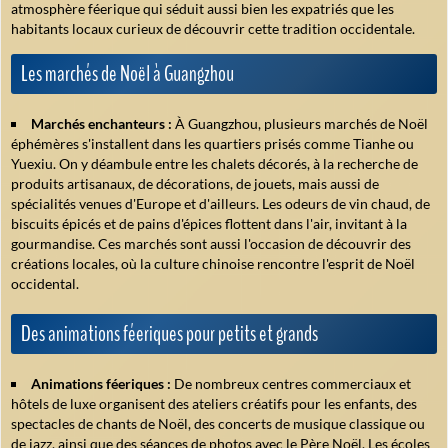
atmosphère féerique qui séduit aussi bien les expatriés que les
habitants locaux curieux de découvrir cette tradition occidentale.
Les marchés de Noël à Guangzhou
Marchés enchanteurs :
À Guangzhou, plusieurs marchés de Noël
éphémères s'installent dans les quartiers prisés comme Tianhe ou
Yuexiu. On y déambule entre les chalets décorés, à la recherche de
produits artisanaux, de décorations, de jouets, mais aussi de
spécialités venues d'Europe et d'ailleurs. Les odeurs de vin chaud, de
biscuits épicés et de pains d'épices flottent dans l'air, invitant à la
gourmandise. Ces marchés sont aussi l'occasion de découvrir des
créations locales, où la culture chinoise rencontre l'esprit de Noël
occidental.
Des animations féeriques pour petits et grands
Animations féeriques :
De nombreux centres commerciaux et
hôtels de luxe organisent des ateliers créatifs pour les enfants, des
spectacles de chants de Noël, des concerts de musique classique ou
de jazz, ainsi que des séances de photos avec le Père Noël. Les écoles