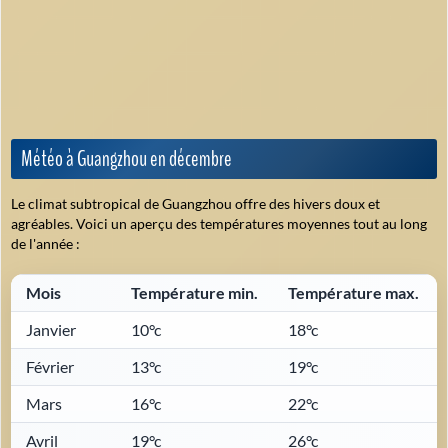
Météo à Guangzhou en décembre
Le climat subtropical de Guangzhou offre des hivers doux et
agréables. Voici un aperçu des températures moyennes tout au long
de l'année :
Mois
Température min.
Température max.
Janvier
10°c
18°c
Février
13°c
19°c
Mars
16°c
22°c
Avril
19°c
26°c