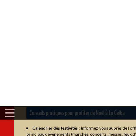
Ateliers créatifs :
Les centres culturels et les écoles pr
vœux ou de pâtisseries de Noël.
Patinoire éphémère :
Bien que la région soit tropicale, c
aux enfants une expérience hivernale insolite.
Chants et spectacles :
Des chorales déambulent dans les 
garifuna, la langue de la communauté afro-descendante loc
Saveurs et spécialités de Noël à La Ceiba
La gastronomie de Noël est un moment fort. Outre les plats
Rosquillas :
Petits biscuits croustillants parfumés à l'ani
Yuca con chicharrón :
Manioc accompagné de couennes de 
Boissons festives :
Chocolat chaud épicé, vin chaud (rar
fruits locaux.
Conseils pratiques pour profiter de Noël à La Ceiba
Calendrier des festivités :
Informez-vous auprès de l'offi
principaux événements (marchés, concerts, messes, feux d'a