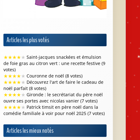
Articles les plus votés
★
★
★
★
★
Saint-jacques snackées et émulsion
de foie gras au citron vert : une recette festive (9
votes)
★
★
★
★
★
Couronne de noël (8 votes)
★
★
★
★
★
Découvrez l'art de faire le cadeau de
noël parfait (8 votes)
★
★
★
★
★
Gironde : le secrétariat du père noël
ouvre ses portes avec nicolas vanier (7 votes)
★
★
★
★
★
Patrick timsit en père noël dans la
comédie familiale à voir pour noël 2025 (7 votes)
Articles les mieux notés