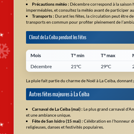
Précautions météo :
Décembre correspond à la saison h
imperméables, et consultez la météo avant de participer au
Transports :
Durant les fêtes, la circulation peut être de
transports en commun pour profiter pleinement de l'ambi
Climat de La Ceiba pendant les fêtes
Mois
T° min
T° max
Décembre
21°C
29°C
La pluie fait partie du charme de Noël à La Ceiba, donnant p
Autres fêtes majeures à La Ceiba
Carnaval de La Ceiba (mai) :
Le plus grand carnaval d'Amé
et une ambiance unique.
Fête de San Isidro (15 mai) :
Célébration en l'honneur du 
religieuses, danses et festivités populaires.