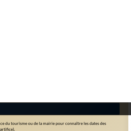
oposent des ateliers de confection de décorations, de cartes de
ertaines années, une patinoire artificielle est installée pour offrir
rues, interprétant des chants de Noël en espagnol, anglais et
ale.
 évoqués plus haut, on déguste :
s et à la cannelle.
porc grillées, un plat festif très apprécié.
e mais présent dans certains foyers), punchs tropicaux à base de
ce du tourisme ou de la mairie pour connaître les dates des
rtifice).