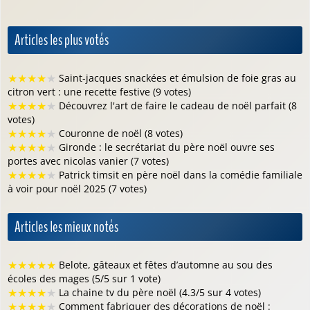
Articles les plus votés
★
★
★
★
★
Saint-jacques snackées et émulsion de foie gras au
citron vert : une recette festive (9 votes)
★
★
★
★
★
Découvrez l'art de faire le cadeau de noël parfait (8
votes)
★
★
★
★
★
Couronne de noël (8 votes)
★
★
★
★
★
Gironde : le secrétariat du père noël ouvre ses
portes avec nicolas vanier (7 votes)
★
★
★
★
★
Patrick timsit en père noël dans la comédie familiale
à voir pour noël 2025 (7 votes)
Articles les mieux notés
★
★
★
★
★
Belote, gâteaux et fêtes d’automne au sou des
écoles des mages (5/5 sur 1 vote)
★
★
★
★
★
La chaine tv du père noël (4.3/5 sur 4 votes)
★
★
★
★
★
Comment fabriquer des décorations de noël :