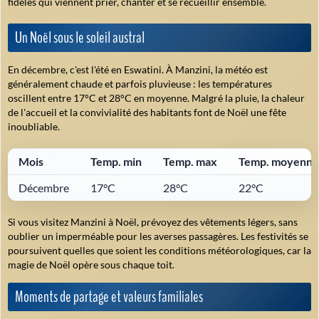
fidèles qui viennent prier, chanter et se recueillir ensemble.
Un Noël sous le soleil austral
En décembre, c'est l'été en Eswatini. À Manzini, la météo est
généralement chaude et parfois pluvieuse : les températures
oscillent entre 17°C et 28°C en moyenne. Malgré la pluie, la chaleur
de l'accueil et la convivialité des habitants font de Noël une fête
inoubliable.
Mois
Temp. min
Temp. max
Temp. moyenne
Décembre
17°C
28°C
22°C
Si vous visitez Manzini à Noël, prévoyez des vêtements légers, sans
oublier un imperméable pour les averses passagères. Les festivités se
poursuivent quelles que soient les conditions météorologiques, car la
magie de Noël opère sous chaque toit.
Moments de partage et valeurs familiales