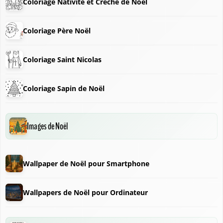
Coloriage Nativité et Crèche de Noël
Coloriage Père Noël
Coloriage Saint Nicolas
Coloriage Sapin de Noël
Images de Noël
❆
❄
Wallpaper de Noël pour Smartphone
Wallpapers de Noël pour Ordinateur