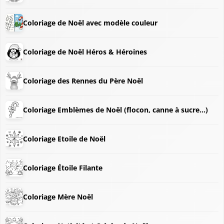
Coloriage de Noël avec modèle couleur
Coloriage de Noël Héros & Héroines
Coloriage des Rennes du Père Noël
Coloriage Emblèmes de Noël (flocon, canne à sucre...)
Coloriage Etoile de Noël
❄
Coloriage Étoile Filante
Coloriage Mère Noël