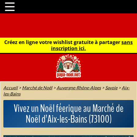
Créez en ligne votre wishlist gratuite à partager
sans
inscription ici.
Accueil
>
Marché de Noël
>
Auvergne-Rhône-Alpes
>
Savoie
>
Aix-
les-Bains
Vivez un Noël féerique au Marché de
Noël d’Aix-les-Bains (73100)