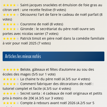
★
★
★
★
★
Saint-jacques snackées et émulsion de foie gras au
citron vert : une recette festive (9 votes)
★
★
★
★
★
Découvrez l'art de faire le cadeau de noël parfait (8
votes)
★
★
★
★
★
Couronne de noël (8 votes)
★
★
★
★
★
Gironde : le secrétariat du père noël ouvre ses
portes avec nicolas vanier (7 votes)
★
★
★
★
★
Patrick timsit en père noël dans la comédie familiale
à voir pour noël 2025 (7 votes)
Articles les mieux notés
★
★
★
★
★
Belote, gâteaux et fêtes d’automne au sou des
écoles des mages (5/5 sur 1 vote)
★
★
★
★
★
La chaine tv du père noël (4.3/5 sur 4 votes)
★
★
★
★
★
Comment fabriquer des décorations de noël :
tutoriel complet et facile (4.3/5 sur 4 votes)
★
★
★
★
★
Secret santa : 4 cadeaux de noël originaux et petits
prix à moins de 20€ (4.3/5 sur 3 votes)
★
★
★
★
★
Compte à rebours avant noël 2026 (4.2/5 sur 5