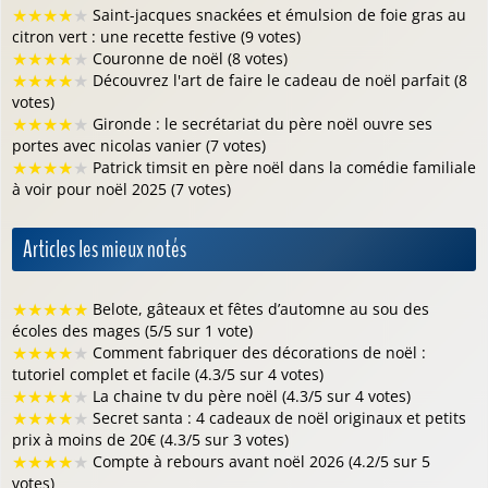
★
★
★
★
★
Saint-jacques snackées et émulsion de foie gras au
citron vert : une recette festive (9 votes)
★
★
★
★
★
Couronne de noël (8 votes)
★
★
★
★
★
Découvrez l'art de faire le cadeau de noël parfait (8
votes)
★
★
★
★
★
Gironde : le secrétariat du père noël ouvre ses
portes avec nicolas vanier (7 votes)
★
★
★
★
★
Patrick timsit en père noël dans la comédie familiale
à voir pour noël 2025 (7 votes)
Articles les mieux notés
★
★
★
★
★
Belote, gâteaux et fêtes d’automne au sou des
écoles des mages (5/5 sur 1 vote)
★
★
★
★
★
Comment fabriquer des décorations de noël :
tutoriel complet et facile (4.3/5 sur 4 votes)
★
★
★
★
★
La chaine tv du père noël (4.3/5 sur 4 votes)
★
★
★
★
★
Secret santa : 4 cadeaux de noël originaux et petits
prix à moins de 20€ (4.3/5 sur 3 votes)
★
★
★
★
★
Compte à rebours avant noël 2026 (4.2/5 sur 5
votes)