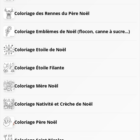
Coloriage des Rennes du Père Noël
Coloriage Emblèmes de Noël (flocon, canne à sucre...)
Coloriage Etoile de Noël
Coloriage Étoile Filante
❆
❆
Coloriage Mère Noël
❅
Coloriage Nativité et Crèche de Noël
Coloriage Père Noël