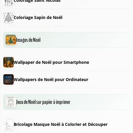
Coloriage Saint Nicolas
Coloriage Sapin de Noël
❆
Images de Noël
❄
Wallpaper de Noël pour Smartphone
Wallpapers de Noël pour Ordinateur
Jeux de Noël sur papier à imprimer
Bricolage Masque Noël à Colorier et Découper