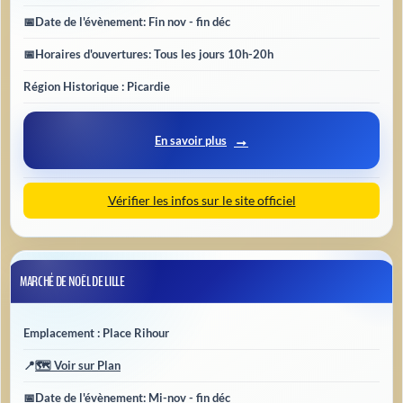
📅
Date de l'évènement
: Fin nov - fin déc
📅
Horaires d'ouvertures
: Tous les jours 10h-20h
Région Historique : Picardie
En savoir plus
Vérifier les infos sur le site officiel
MARCHÉ DE NOËL DE LILLE
Emplacement : Place Rihour
📍
🗺️ Voir sur Plan
📅
Date de l'évènement
: Mi-nov - fin déc