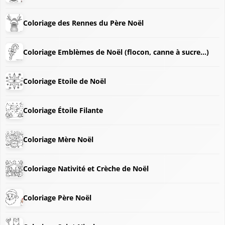
Coloriage des Rennes du Père Noël
Coloriage Emblèmes de Noël (flocon, canne à sucre...)
❅
Coloriage Etoile de Noël
❄
Coloriage Étoile Filante
Coloriage Mère Noël
Coloriage Nativité et Crèche de Noël
Coloriage Père Noël
❅