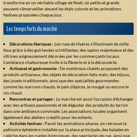
transforme en un véritable village de Noël, où petits et grands
peuvent s'émerveiller devant les étals colorés et les animations
festives proposées chaque jour.
Les temps forts du marché
Décorations féeriques :
Les rues de Hyères s'illuminent de mille
feux grâce à des guirlandes scintillantes, des sapins majestueux et des
vitrines soigneusement décorées par les commerçants locaux.
L'ambiance chaleureuse invite à la flânerie et à la découverte.
Artisanat et gastronomie :
De nombreux chalets proposent des
produits artisanaux, des objets de décoration faits main, des bijoux,
des jouets traditionnels, ainsi que des spécialités gourmandes
comme les marrons chauds, le pain d'épices, le nougat ou encore le
vin chaud.
Rencontres et partages :
Le marché est aussi l'occasion d'échanger
avec des artisans passionnés et de déguster des produits du terroir
dans une ambiance conviviale. Les associations locales organisent
également des ateliers créatifs pour les enfants.
Activités festives :
Parmi les animations phares, on retrouve la
patinoire éphémère installée sur la place principale, des balades en
calèche dans les ruelles historiques, des spectacles de rue, ainsi que