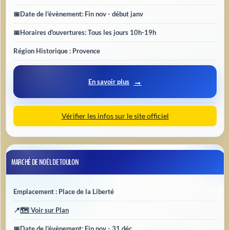
📅
Date de l'évènement
: Fin nov - début janv
📅
Horaires d'ouvertures
: Tous les jours 10h-19h
Région Historique : Provence
En savoir plus
Vérifier les infos sur le site officiel
MARCHÉ DE NOËL DE TOULON
Emplacement : Place de la Liberté
📍
🗺️ Voir sur Plan
📅
Date de l'évènement
: Fin nov - 31 déc