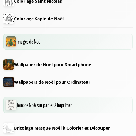
Coloriage Saint Nicolas
❆
Coloriage Sapin de Noël
❅
Images de Noël
Wallpaper de Noël pour Smartphone
Wallpapers de Noël pour Ordinateur
❅
Jeux de Noël sur papier à imprimer
❆
Bricolage Masque Noël à Colorier et Découper