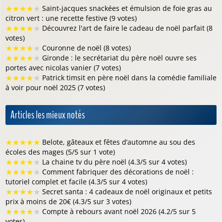
★
★
★
★
★
Saint-jacques snackées et émulsion de foie gras au
citron vert : une recette festive (9 votes)
★
★
★
★
★
Découvrez l'art de faire le cadeau de noël parfait (8
votes)
★
★
★
★
★
Couronne de noël (8 votes)
★
★
★
★
★
Gironde : le secrétariat du père noël ouvre ses
portes avec nicolas vanier (7 votes)
★
★
★
★
★
Patrick timsit en père noël dans la comédie familiale
à voir pour noël 2025 (7 votes)
Articles les mieux notés
★
★
★
★
★
Belote, gâteaux et fêtes d’automne au sou des
écoles des mages (5/5 sur 1 vote)
★
★
★
★
★
La chaine tv du père noël (4.3/5 sur 4 votes)
★
★
★
★
★
Comment fabriquer des décorations de noël :
tutoriel complet et facile (4.3/5 sur 4 votes)
★
★
★
★
★
Secret santa : 4 cadeaux de noël originaux et petits
prix à moins de 20€ (4.3/5 sur 3 votes)
★
★
★
★
★
Compte à rebours avant noël 2026 (4.2/5 sur 5
votes)