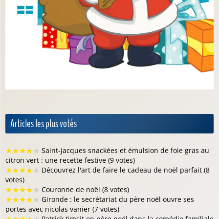
Articles les plus votés
★
★
★
★
★
Saint-jacques snackées et émulsion de foie gras au
citron vert : une recette festive (9 votes)
★
★
★
★
★
Découvrez l'art de faire le cadeau de noël parfait (8
votes)
★
★
★
★
★
Couronne de noël (8 votes)
★
★
★
★
★
Gironde : le secrétariat du père noël ouvre ses
portes avec nicolas vanier (7 votes)
Patrick timsit en père noël dans la comédie familiale