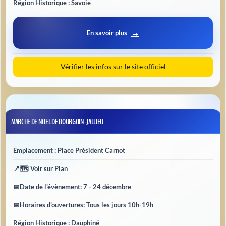
Région Historique : Savoie
En savoir plus
Vérifier les infos sur le site officiel
MARCHÉ DE NOËL DE BOURGOIN-JALLIEU
Emplacement : Place Président Carnot
📍
🗺️ Voir sur Plan
📅
Date de l'évènement
: 7 - 24 décembre
📅
Horaires d'ouvertures
: Tous les jours 10h-19h
Région Historique : Dauphiné