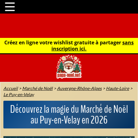
Créez en ligne votre wishlist gratuite à partager
sans
inscription ici.
Accueil
>
Marché de Noël
>
Auvergne-Rhône-Alpes
>
Haute-Loire
>
Le Puy-en-Velay
Découvrez la magie du Marché de Noël
au Puy-en-Velay en 2026