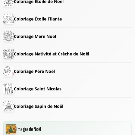
Coloriage Etoile de Noël
Coloriage Étoile Filante
❆
Coloriage Mère Noël
Coloriage Nativité et Crèche de Noël
Coloriage Père Noël
Coloriage Saint Nicolas
Coloriage Sapin de Noël
Images de Noël