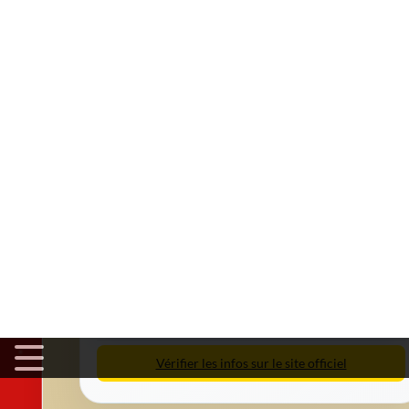
📅
Date de l'évènement
: 1er week-end de décembre
📅
Horaires d'ouvertures
: Sam 14h-22h
Région Historique : Languedoc-Roussillon
En savoir plus
Vérifier les infos sur le site officiel