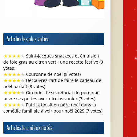
Articles les plus votés
★
★
★
★
★
Saint-jacques snackées et émulsion
de foie gras au citron vert : une recette festive (9
votes)
★
★
★
★
★
Couronne de noël (8 votes)
★
★
★
★
★
Découvrez l'art de faire le cadeau de
noël parfait (8 votes)
★
★
★
★
★
Gironde : le secrétariat du père noël
ouvre ses portes avec nicolas vanier (7 votes)
★
★
★
★
★
Patrick timsit en père noël dans la
comédie familiale à voir pour noël 2025 (7 votes)
Articles les mieux notés