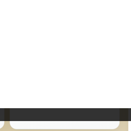
📅
Date de l'évènement
: Fin nov - 31 déc
📅
Horaires d'ouvertures
: Tous les jours 10h30-21h30
Région Historique : Languedoc
En savoir plus
Vérifier les infos sur le site officiel