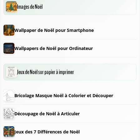
Images de Noël
Wallpaper de Noël pour Smartphone
❅
Wallpapers de Noël pour Ordinateur
Jeux de Noël sur papier à imprimer
Bricolage Masque Noël à Colorier et Découper
Découpage de Noël à Articuler
Jeux des 7 Différences de Noël
❄