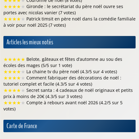
★
★
★
★
★
Couronne de noël (8 votes)
★
★
★
★
★
Gironde : le secrétariat du père noël ouvre ses
portes avec nicolas vanier (7 votes)
★
★
★
★
★
Patrick timsit en père noël dans la comédie familiale
à voir pour noël 2025 (7 votes)
Articles les mieux notés
★
★
★
★
★
Belote, gâteaux et fêtes d’automne au sou des
écoles des mages (5/5 sur 1 vote)
★
★
★
★
★
La chaine tv du père noël (4.3/5 sur 4 votes)
★
★
★
★
★
Comment fabriquer des décorations de noël :
tutoriel complet et facile (4.3/5 sur 4 votes)
★
★
★
★
★
Secret santa : 4 cadeaux de noël originaux et petits
prix à moins de 20€ (4.3/5 sur 3 votes)
★
★
★
★
★
Compte à rebours avant noël 2026 (4.2/5 sur 5
votes)
Carte de France