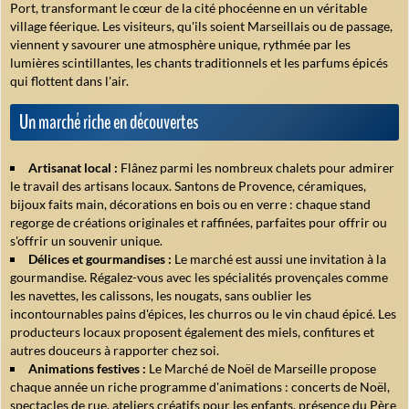
Port, transformant le cœur de la cité phocéenne en un véritable
village féerique. Les visiteurs, qu'ils soient Marseillais ou de passage,
viennent y savourer une atmosphère unique, rythmée par les
lumières scintillantes, les chants traditionnels et les parfums épicés
qui flottent dans l'air.
Un marché riche en découvertes
Artisanat local :
Flânez parmi les nombreux chalets pour admirer
le travail des artisans locaux. Santons de Provence, céramiques,
bijoux faits main, décorations en bois ou en verre : chaque stand
regorge de créations originales et raffinées, parfaites pour offrir ou
s'offrir un souvenir unique.
Délices et gourmandises :
Le marché est aussi une invitation à la
gourmandise. Régalez-vous avec les spécialités provençales comme
les navettes, les calissons, les nougats, sans oublier les
incontournables pains d'épices, les churros ou le vin chaud épicé. Les
producteurs locaux proposent également des miels, confitures et
autres douceurs à rapporter chez soi.
Animations festives :
Le Marché de Noël de Marseille propose
chaque année un riche programme d'animations : concerts de Noël,
spectacles de rue, ateliers créatifs pour les enfants, présence du Père