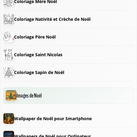
Coloriage Mère Noël
Coloriage Nativité et Crèche de Noël
Coloriage Père Noël
Coloriage Saint Nicolas
Coloriage Sapin de Noël
❄
Images de Noël
❆
Wallpaper de Noël pour Smartphone
❄
Wallpapers de Noël pour Ordinateur