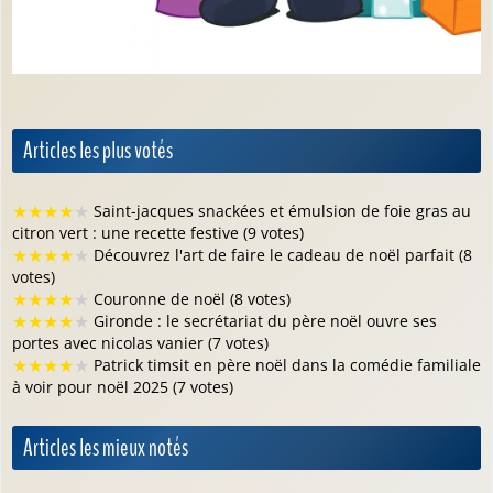
Articles les plus votés
★
★
★
★
★
Saint-jacques snackées et émulsion de foie gras au
citron vert : une recette festive (9 votes)
★
★
★
★
★
Découvrez l'art de faire le cadeau de noël parfait (8
votes)
★
★
★
★
★
Couronne de noël (8 votes)
★
★
★
★
★
Gironde : le secrétariat du père noël ouvre ses
portes avec nicolas vanier (7 votes)
★
★
★
★
★
Patrick timsit en père noël dans la comédie familiale
à voir pour noël 2025 (7 votes)
Articles les mieux notés