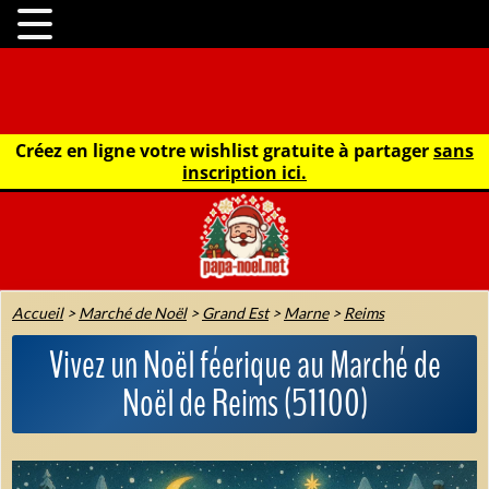
Créez en ligne votre wishlist gratuite à partager
sans
inscription ici.
Accueil
>
Marché de Noël
>
Grand Est
>
Marne
>
Reims
Vivez un Noël féerique au Marché de
Noël de Reims (51100)