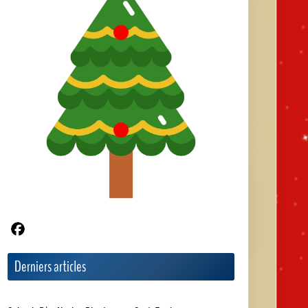
Articles les plus votés
★
★
★
★
★
Saint-jacques snackées et émulsion
de foie gras au citron vert : une recette festive (9
votes)
★
★
★
★
★
Découvrez l'art de faire le cadeau de
noël parfait (8 votes)
★
★
★
★
★
Couronne de noël (8 votes)
★
★
★
★
★
Gironde : le secrétariat du père noël
ouvre ses portes avec nicolas vanier (7 votes)
★
★
★
★
★
Patrick timsit en père noël dans la
comédie familiale à voir pour noël 2025 (7 votes)
Articles les mieux notés
★
★
★
★
★
Belote, gâteaux et fêtes d’automne au
sou des écoles des mages (5/5 sur 1 vote)