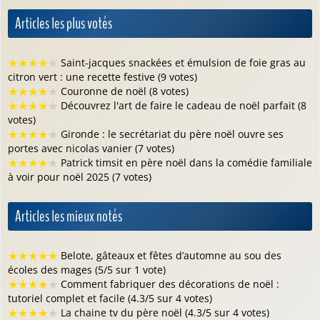
Articles les plus votés
★
★
★
★
★
Saint-jacques snackées et émulsion de foie gras au
citron vert : une recette festive (9 votes)
★
★
★
★
★
Couronne de noël (8 votes)
★
★
★
★
★
Découvrez l'art de faire le cadeau de noël parfait (8
votes)
★
★
★
★
★
Gironde : le secrétariat du père noël ouvre ses
portes avec nicolas vanier (7 votes)
★
★
★
★
★
Patrick timsit en père noël dans la comédie familiale
à voir pour noël 2025 (7 votes)
Articles les mieux notés
★
★
★
★
★
Belote, gâteaux et fêtes d’automne au sou des
écoles des mages (5/5 sur 1 vote)
★
★
★
★
★
Comment fabriquer des décorations de noël :
tutoriel complet et facile (4.3/5 sur 4 votes)
★
★
★
★
★
La chaine tv du père noël (4.3/5 sur 4 votes)