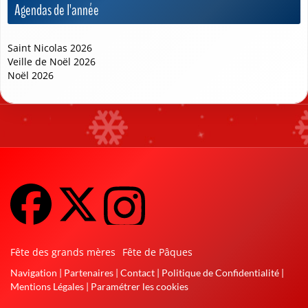
Agendas de l'année
Saint Nicolas 2026
Veille de Noël 2026
Noël 2026
❅
❆
Fête des grands mères
Fête de Pâques
Navigation
|
Partenaires
|
Contact
|
Politique de Confidentialité
|
Mentions Légales
|
Paramétrer les cookies