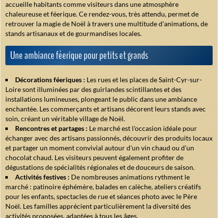
accueille habitants comme visiteurs dans une atmosphère
chaleureuse et féerique. Ce rendez-vous, très attendu, permet de
retrouver la magie de Noël à travers une multitude d'animations, de
stands artisanaux et de gourmandises locales.
Une ambiance féerique pour petits et grands
Décorations féeriques :
Les rues et les places de Saint-Cyr-sur-
Loire sont illuminées par des guirlandes scintillantes et des
installations lumineuses, plongeant le public dans une ambiance
enchantée. Les commerçants et artisans décorent leurs stands avec
soin, créant un véritable village de Noël.
Rencontres et partages :
Le marché est l'occasion idéale pour
échanger avec des artisans passionnés, découvrir des produits locaux
et partager un moment convivial autour d'un vin chaud ou d'un
chocolat chaud. Les visiteurs peuvent également profiter de
dégustations de spécialités régionales et de douceurs de saison.
Activités festives :
De nombreuses animations rythment le
marché : patinoire éphémère, balades en calèche, ateliers créatifs
pour les enfants, spectacles de rue et séances photo avec le Père
Noël. Les familles apprécient particulièrement la diversité des
activités proposées, adaptées à tous les âges.