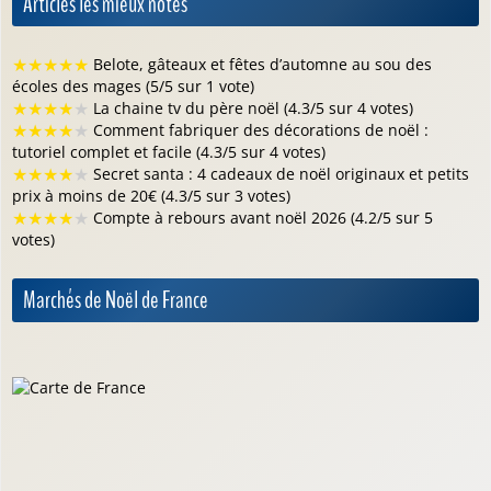
Articles les mieux notés
★
★
★
★
★
Belote, gâteaux et fêtes d’automne au sou des
écoles des mages (5/5 sur 1 vote)
★
★
★
★
★
La chaine tv du père noël (4.3/5 sur 4 votes)
★
★
★
★
★
Comment fabriquer des décorations de noël :
tutoriel complet et facile (4.3/5 sur 4 votes)
★
★
★
★
★
Secret santa : 4 cadeaux de noël originaux et petits
prix à moins de 20€ (4.3/5 sur 3 votes)
★
★
★
★
★
Compte à rebours avant noël 2026 (4.2/5 sur 5
votes)
Marchés de Noël de France