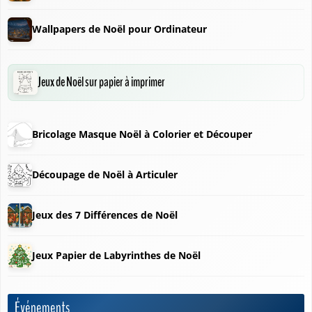
Wallpapers de Noël pour Ordinateur
Jeux de Noël sur papier à imprimer
Bricolage Masque Noël à Colorier et Découper
❆
Découpage de Noël à Articuler
Jeux des 7 Différences de Noël
Jeux Papier de Labyrinthes de Noël
Événements