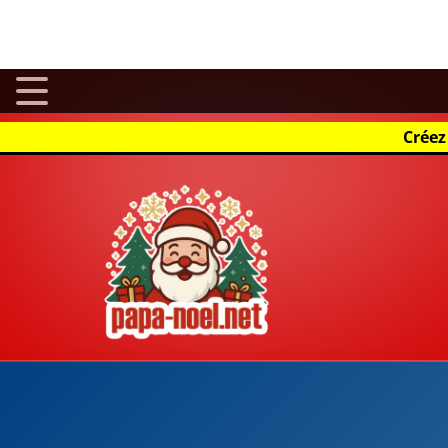
Un Noël unique sous le soleil du Pacifique
Noël en Kiribati
est une expérience singulière, loin des cl
atolls et îles, célèbre la fête de la Nativité dans une ambia
ses habitants. Ici, pas de neige ni de froid, mais des plages
décor aux festivités.
Les préparatifs de Noël : traditions et spiritualité
La période de l'Avent marque le début des préparatifs. Les
colorées, des fleurs locales et parfois de petits sapins imp
jouent un rôle central : les communautés chrétiennes, qui 
veillées, des chants et des répétitions de
carols
(chants de 