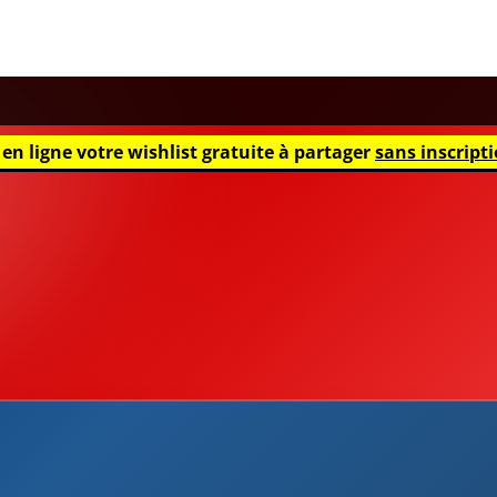
ichés hivernaux. Cet archipel du Pacifique central, composé de 33
nce chaleureuse, portée par la convivialité et la ferveur religieuse de
 de sable blanc, des cocotiers et une mer turquoise qui servent de
 familles kiribatiennes décorent leurs maisons avec des guirlandes
rovisés à partir de branches de pandanus ou de cocotier. Les églises
représentent environ 99 % de la population, organisent des
Noël) en
gilbertin
, la langue locale.