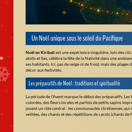
Après le repas, les familles se rendent à l'église pour assis
décembre, les célébrations se poursuivent : échanges de cade
proches.
Les jours fériés et la dimension religieuse
Outre Noël, d'autres jours fériés rythment l'année à Kiribat
Jour férié
Jour de l'indépendance
Jour de la constitution
Noël
Jour de l'an
Fête du travail
Fête du Nouvel An chinois