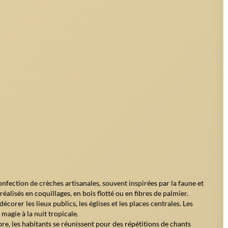
02/11
la société kiribatienne. Les églises, qu'elles soient catholiques ou
spirituelle de Noël est omniprésente : prières, chants et solidarité
rement riche. Les écoles organisent des spectacles de Noël, les
illent des tournois de sports traditionnels. Dans les autres îles,
uses, avec des danses, des chants et des repas partagés.
ents traditionnels comme le ukulélé.
 rythment les soirées.
s familles dans le besoin.
pirogues ou les concours de cerfs-volants, réunissent petits et