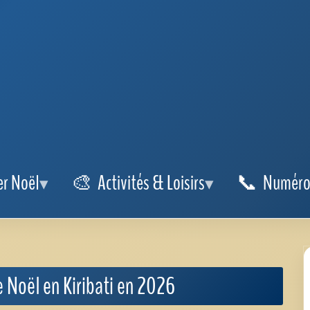
onfection de crèches artisanales, souvent inspirées par la faune et
réalisés en coquillages, en bois flotté ou en fibres de palmier.
écorer les lieux publics, les églises et les places centrales. Les
magie à la nuit tropicale.
e, les habitants se réunissent pour des répétitions de chants
 Christ.