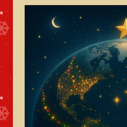
À Tarawa, la capitale, et dans les principales îles, des mar
Artisanat local : objets en nacre, bijoux en coquillage, s
Spécialités culinaires : gâteaux de noix de coco, poisson
Animations pour enfants : ateliers créatifs, concours d
Concerts de chorales et danses traditionnelles, mêlant 
Illuminations et décorations dans les villages
Les quartiers emblématiques de Tarawa s'illuminent à la to
des guirlandes tressées de fleurs et des décorations nature
magnifiquement ornées, accueillant fidèles et visiteurs pou
Le réveillon et le jour de Noël
Le 24 décembre, la veillée de Noël réunit les familles autou
Palusami
: feuilles de taro farcies au lait de coco et au 
Poisson grillé
accompagné de riz et de légumes locaux.
Gâteaux à la noix de coco
et fruits frais.