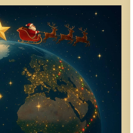
chés de Noël s'installent dès la mi-décembre. On y trouve :
culptures sur bois, tissages traditionnels.
 frais, fruits tropicaux, boissons à base de pandanus.
e dessins, spectacles de marionnettes.
modernité et culture ancestrale.
mbée de la nuit. Les maisons arborent des lanternes faites main,
lles. Les églises, souvent au cœur de la vie communautaire, sont
r la messe de minuit.
r d'un grand repas festif. Au menu, des plats traditionnels tels que :
poisson.