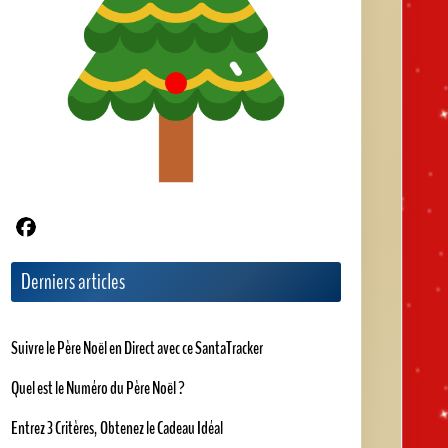
Articles les plus votés
★
★
★
★
★
Saint-jacques snackées et émulsion
de foie gras au citron vert : une recette festive (9
votes)
★
★
★
★
★
Découvrez l'art de faire le cadeau de
noël parfait (8 votes)
★
★
★
★
★
Couronne de noël (8 votes)
★
★
★
★
★
Gironde : le secrétariat du père noël
ouvre ses portes avec nicolas vanier (7 votes)
★
★
★
★
★
Patrick timsit en père noël dans la
comédie familiale à voir pour noël 2025 (7 votes)
Articles les mieux notés