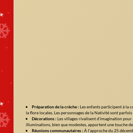
Journée des morts
La religion chrétienne occupe une place prépondérante dans 
protestantes, sont au centre des célébrations. La dimension 
envers les plus démunis sont au cœur de la fête.
Noël à Tarawa et dans les îles
Tarawa, la capitale, propose un programme festif particuliè
marchés regorgent de produits artisanaux et les plages accue
les festivités sont plus intimistes mais tout aussi chaleure
Spécificités locales et partage
Les chants de Noël sont souvent accompagnés d'instrum
Les danses en costume traditionnel, appelées
te mwaie
,
La solidarité s'exprime par des collectes de dons pour le
Les jeux collectifs sur la plage, tels que les courses de 
grands.