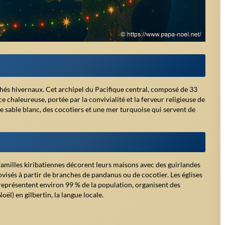
ter à la messe de minuit, ponctuée de chants et de prières. Le 25
aux, jeux sur la plage, pique-niques en plein air et visites aux
i :
Date
12/07
01/07
25/12
01/01
01/05
Date variable