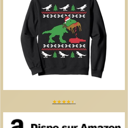
★
★
★
★
★