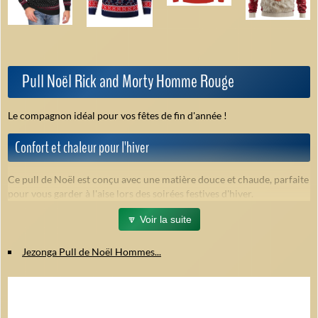
Pull Noël Rick and Morty Homme Rouge
Le compagnon idéal pour vos fêtes de fin d'année !
Confort et chaleur pour l'hiver
Ce pull de Noël est conçu avec une matière douce et chaude, parfaite
pour vous garder à l'aise lors des soirées festives d'hiver.
🔽 Voir la suite
Design officiel et humoristique
Jezonga Pull de Noël Hommes...
Affichez votre passion pour la série avec des motifs Rick and Morty
sous licence officielle qui apportent une touche décalée et amusante
à vos célébrations.
Disponible en plusieurs tailles