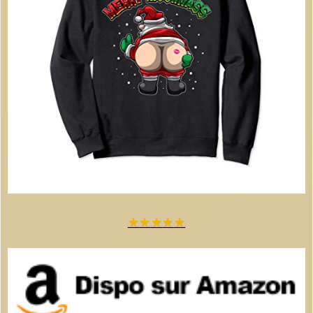
★
★
★
★
★