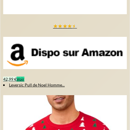
★
★
★
★
★
42,99 €
Voir
Leversic Pull de Noel Homme...