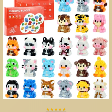
★
★
★
★
★