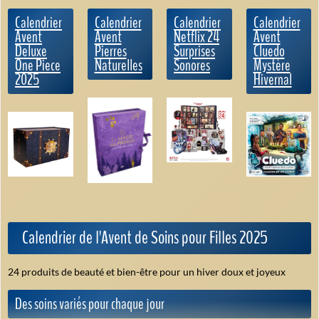
Calendrier
Calendrier
Calendrier
Calendrier
Avent
Avent
Netflix 24
Avent
Deluxe
Pierres
Surprises
Cluedo
One Piece
Naturelles
Sonores
Mystère
2025
Hivernal
Calendrier de l'Avent de Soins pour Filles 2025
24 produits de beauté et bien-être pour un hiver doux et joyeux
Des soins variés pour chaque jour