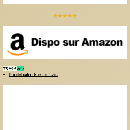
★
★
★
★
★
75,99 €
Voir
Purelei calendrier de l'ave...