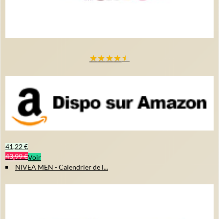
★
★
★
★
★
41,22 €
43,99 €
Voir
NIVEA MEN - Calendrier de l...