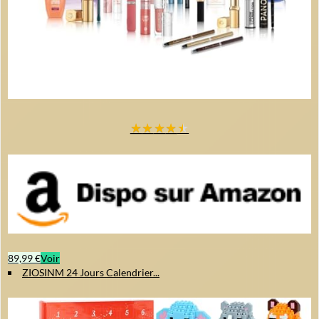
Couleur : Vert festif
Un rituel beauté pour l'hiver
Ce calendrier de l'Avent beauté vous accompagne tout au long de
décembre en vous offrant une routine de soins complète, idéale pour
protéger et embellir la peau pendant la saison froide.
★
★
★
★
★
89,99 €
Voir
ZIOSINM 24 Jours Calendrier...