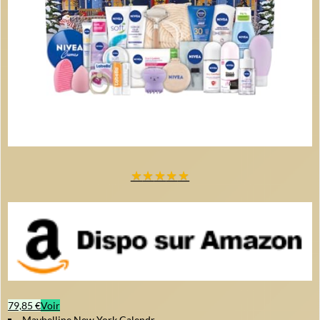
★
★
★
★
★
79,85 €
Voir
Maybelline New York Calendr...