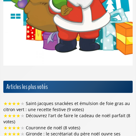
Articles les plus votés
★
★
★
★
★
Saint-jacques snackées et émulsion de foie gras au
citron vert : une recette festive (9 votes)
★
★
★
★
★
Découvrez l'art de faire le cadeau de noël parfait (8
votes)
★
★
★
★
★
Couronne de noël (8 votes)
★
★
★
★
★
Gironde : le secrétariat du père noël ouvre ses