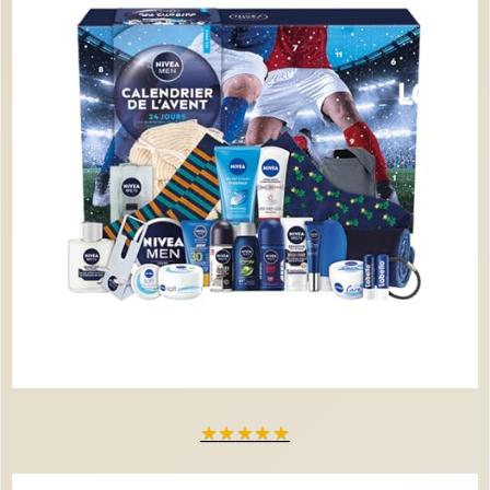
★
★
★
★
★