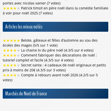
portes avec nicolas vanier (7 votes)
★
★
★
★
★
Patrick timsit en père noël dans la comédie familiale
à voir pour noël 2025 (7 votes)
Articles les mieux notés
★
★
★
★
★
Belote, gâteaux et fêtes d’automne au sou des
écoles des mages (5/5 sur 1 vote)
★
★
★
★
★
La chaine tv du père noël (4.3/5 sur 4 votes)
★
★
★
★
★
Comment fabriquer des décorations de noël :
tutoriel complet et facile (4.3/5 sur 4 votes)
★
★
★
★
★
Secret santa : 4 cadeaux de noël originaux et petits
prix à moins de 20€ (4.3/5 sur 3 votes)
★
★
★
★
★
Compte à rebours avant noël 2026 (4.2/5 sur 5
votes)
Marchés de Noël de France