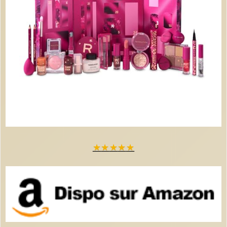
★
★
★
★
★