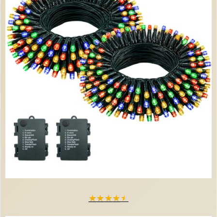
★
★
★
★
★