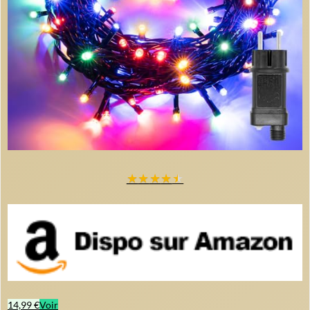
★
★
★
★
★
14,99 €
Voir