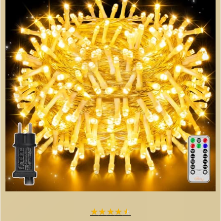
★
★
★
★
★