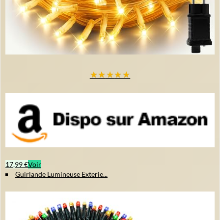
★
★
★
★
★
17,99 €
Voir
Guirlande Lumineuse Exterie...