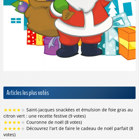
Articles les plus votés
★
★
★
★
★
Saint-jacques snackées et émulsion de foie gras au
citron vert : une recette festive (9 votes)
★
★
★
★
★
Couronne de noël (8 votes)
★
★
★
★
★
Découvrez l'art de faire le cadeau de noël parfait (8
votes)