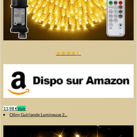
★
★
★
★
★
11,98 €
Voir
Ollny Guirlande Lumineuse 2...