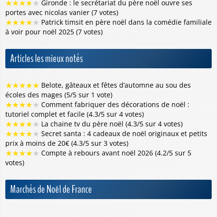
★
★
★
★
★
Gironde : le secrétariat du père noël ouvre ses
portes avec nicolas vanier (7 votes)
★
★
★
★
★
Patrick timsit en père noël dans la comédie familiale
à voir pour noël 2025 (7 votes)
Articles les mieux notés
★
★
★
★
★
Belote, gâteaux et fêtes d’automne au sou des
écoles des mages (5/5 sur 1 vote)
★
★
★
★
★
Comment fabriquer des décorations de noël :
tutoriel complet et facile (4.3/5 sur 4 votes)
★
★
★
★
★
La chaine tv du père noël (4.3/5 sur 4 votes)
★
★
★
★
★
Secret santa : 4 cadeaux de noël originaux et petits
prix à moins de 20€ (4.3/5 sur 3 votes)
★
★
★
★
★
Compte à rebours avant noël 2026 (4.2/5 sur 5
votes)
Marchés de Noël de France