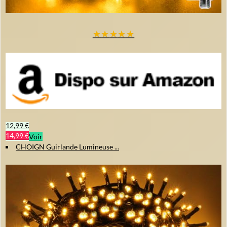
★
★
★
★
★
12,99 €
14,99 €
Voir
CHOIGN Guirlande Lumineuse ...