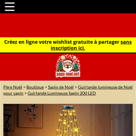
Créez en ligne votre wishlist gratuite à partager
sans
inscription ici.
Père Noël
>
Boutique
>
Sapin de Noël
>
Guirlande lumineuse de Noël
pour sapin
>
Guirlande Lumineuse Sapin 200 LED