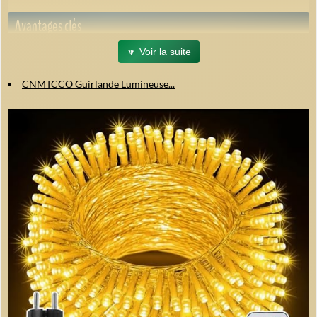
Avantages clés
🔽 Voir la suite
Installation simplifiée :
Anneau central à placer au sommet du
sapin ; les 8 cordons s'étalent facilement, sans câbles emmêlés.
CNMTCCO Guirlande Lumineuse...
8 modes d'éclairage :
Choisissez parmi combinaison, vague,
séquentiel, fondu lent et plus, pour créer l'ambiance parfaite.
Compatibilité intérieure/extérieure :
Idéale pour décorer sapins,
jardins, porches, mariages et fêtes toute l'année.
Design discret :
Câble vert foncé s'intègre parfaitement dans les
branches du sapin, ne laissant visibles que les lumières.
Pourquoi choisir cette guirlande ?
Plus qu'une simple déco de Noël, elle crée une atmosphère
chaleureuse et festive, adaptée à toutes vos occasions : Noël,
Halloween, Thanksgiving, anniversaires, mariages...
Apportez une touche magique à vos fêtes grâce à cette guirlande
lumineuse polyvalente et facile à utiliser.