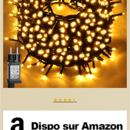
★
★
★
★
★