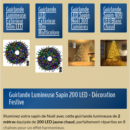
Guirlande
Guirlande
Guirlande
Guirlande
Lumineuse
LED
LED Sapin
Sapin 400
Extérieur
Extérieur
Noël 300
LED Blanc
60m LED
10m
Lumières
Chaud
Multicolore
Guirlande Lumineuse Sapin 200 LED - Décoration
Festive
Illuminez votre sapin de Noël avec cette guirlande lumineuse de
2
mètres
équipée de
200 LED jaune chaud
, parfaitement réparties en 8
chaînes pour un effet harmonieux.