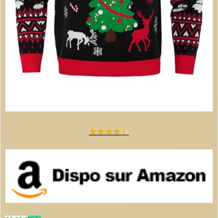
★
★
★
★
★