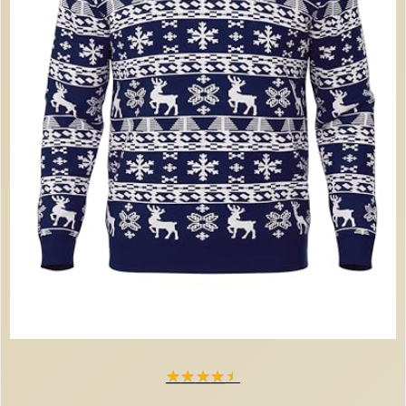
★
★
★
★
★