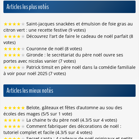
Articles les plus votés
★
★
★
★
★
Saint-jacques snackées et émulsion de foie gras au
citron vert : une recette festive (9 votes)
★
★
★
★
★
Découvrez l'art de faire le cadeau de noël parfait (8
votes)
★
★
★
★
★
Couronne de noël (8 votes)
★
★
★
★
★
Gironde : le secrétariat du père noël ouvre ses
portes avec nicolas vanier (7 votes)
★
★
★
★
★
Patrick timsit en père noël dans la comédie familiale
à voir pour noël 2025 (7 votes)
Articles les mieux notés
★
★
★
★
★
Belote, gâteaux et fêtes d’automne au sou des
écoles des mages (5/5 sur 1 vote)
★
★
★
★
★
La chaine tv du père noël (4.3/5 sur 4 votes)
★
★
★
★
★
Comment fabriquer des décorations de noël :
tutoriel complet et facile (4.3/5 sur 4 votes)
★
★
★
★
★
Secret santa : 4 cadeaux de noël originaux et petits