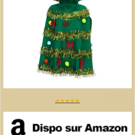
ou grand-père, pour partager la magie des fêtes avec humour et style.
Caractéristiques techniques
Couleur : Noir B
Taille : XL
Matière : 80% polyester, 20% nylon
Type : Pull tricoté épais pour homme
Osez l'originalité cet hiver avec notre pull de Noël moche pour
homme XL noir et profitez d'une fête chaleureuse et pleine de bonne
humeur !
★
★
★
★
★