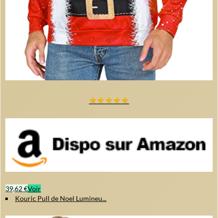
★
★
★
★
★
39,62 €
Voir
Kouric Pull de Noel Lumineu...