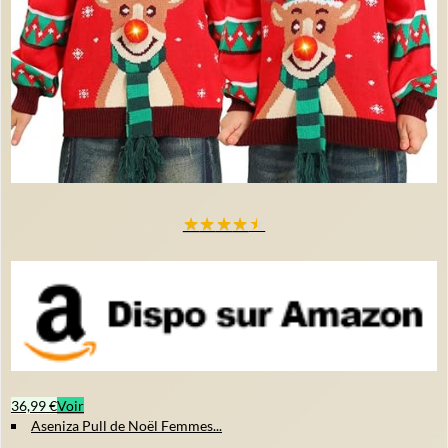
★
★
★
★
★
36,99 €
Voir
Aseniza Pull de Noël Femmes...