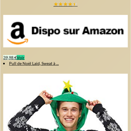
★
★
★
★
★
39,98 €
Voir
Pull de Noël Laid, Sweat à ...