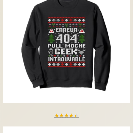
★
★
★
★
★