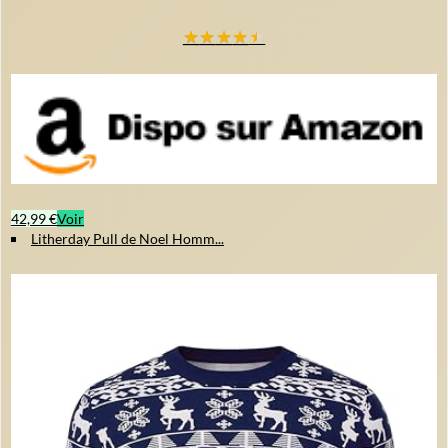
★
★
★
★
★
42,99 €
Voir
Litherday Pull de Noel Homm...