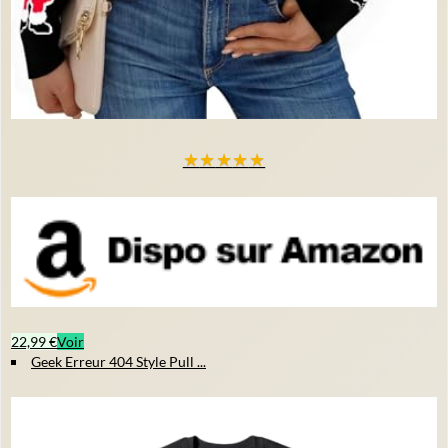
★
★
★
★
★
22,99 €
Voir
Geek Erreur 404 Style Pull ...