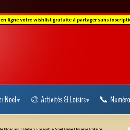
 en ligne votre wishlist gratuite à partager
sans inscripti
er Noël
Activités & Loisirs
Numéro 
de Noël pour Bébé
>
Ensemble Noël Bébé Unisexe Polaire