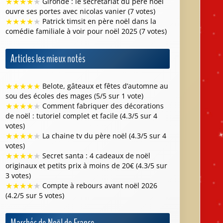
★
★
★
★
★
Gironde : le secrétariat du père noël
ouvre ses portes avec nicolas vanier (7 votes)
★
★
★
★
★
Patrick timsit en père noël dans la
comédie familiale à voir pour noël 2025 (7 votes)
Articles les mieux notés
★
★
★
★
★
Belote, gâteaux et fêtes d’automne au
sou des écoles des mages (5/5 sur 1 vote)
★
★
★
★
★
Comment fabriquer des décorations
de noël : tutoriel complet et facile (4.3/5 sur 4
votes)
★
★
★
★
★
La chaine tv du père noël (4.3/5 sur 4
votes)
★
★
★
★
★
Secret santa : 4 cadeaux de noël
originaux et petits prix à moins de 20€ (4.3/5 sur
3 votes)
★
★
★
★
★
Compte à rebours avant noël 2026
(4.2/5 sur 5 votes)