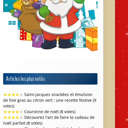
Articles les plus votés
★
★
★
★
★
Saint-jacques snackées et émulsion
de foie gras au citron vert : une recette festive (9
votes)
★
★
★
★
★
Couronne de noël (8 votes)
★
★
★
★
★
Découvrez l'art de faire le cadeau de
noël parfait (8 votes)