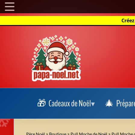
Créez
Cadeaux de Noël
Prépar
Père Noël
>
Boutique
>
Pull Moche de Noël
>
Pull Moche 