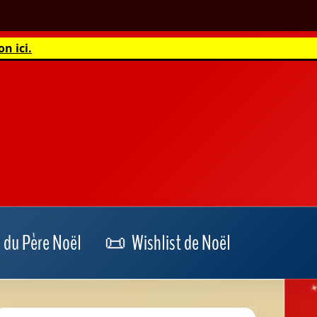
on ici.
du Père Noël
Wishlist de Noël