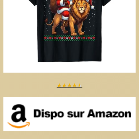
★
★
★
★
★