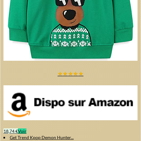
★
★
★
★
★
18,74 €
Voir
Get Trend Kpop Demon Hunter...