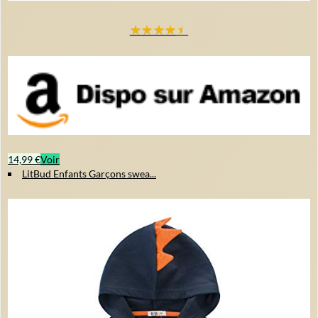
★
★
★
★
★
14,99 €
Voir
LitBud Enfants Garçons swea...