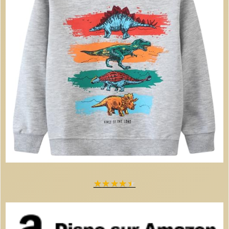
★
★
★
★
★