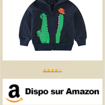
★
★
★
★
★