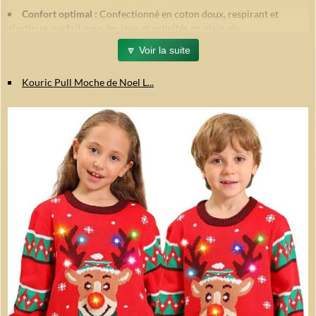
Confort optimal :
Confectionné en coton doux, respirant et
élastique, parfait pour les jeux et activités en plein air.
Design festif unique :
Motifs brodés de Père Noël, renne, voiture
🔽 Voir la suite
et tracteur pour une touche de magie de Noël.
Résistant et durable :
Col, poignets et ourlets renforcés, ne
Kouric Pull Moche de Noel L...
rétrécit pas et ne bouloche pas après plusieurs lavages.
Facile à porter :
Col rond classique, épaisseur modérée pour un
enfilage simple et confortable tout au long des saisons.
Tailles adaptées :
Convient aux enfants de 2 à 7 ans
(recommandation : choisir une taille au-dessus si l'enfant est plus
grand ou costaud).
Conseils d'entretien :
Lavage en machine recommandé pour conserver la qualité.
Séchage à basse température pour préserver les couleurs et les
motifs.
En résumé :
Ce sweatshirt bleu marine est parfait pour accompagner
votre enfant durant les fêtes de Noël comme au quotidien, en alliant
style, confort et robustesse.