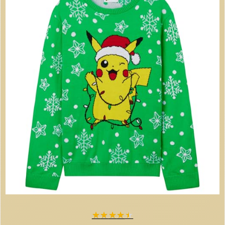
★
★
★
★
★