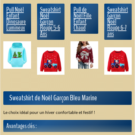
Pull Noël
Sweatshirt
Pull de
Sweatshirt
Enfant
Noël
Noël Fille
Garçon
Dinosaure
Garçon
Enfant
Noël
Lumineux
Rouge 5-6
Chaud
Rouge 6-7
Ans
ans
Sweatshirt de Noël Garçon Bleu Marine
Le choix idéal pour un hiver confortable et festif !
Avantages clés :