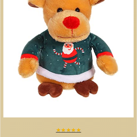
★
★
★
★
★