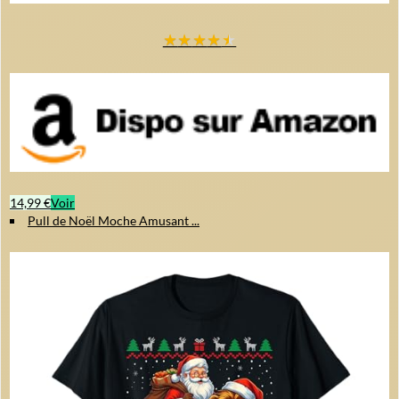
★
★
★
★
★
14,99 €
Voir
Pull de Noël Moche Amusant ...