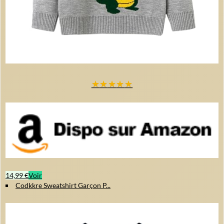
★
★
★
★
★
14,99 €
Voir
Codkkre Sweatshirt Garçon P...