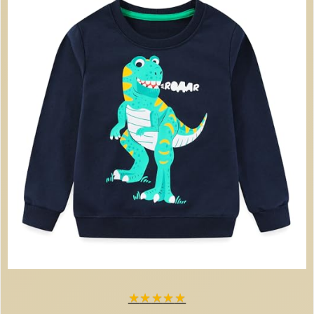
★
★
★
★
★