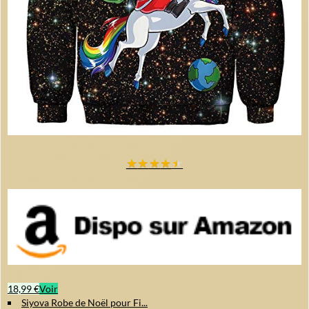
★
★
★
★
★
18,99 €
Voir
Siyova Robe de Noël pour Fi...