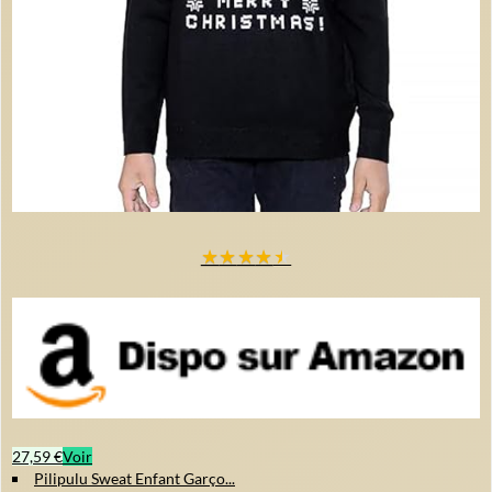
★
★
★
★
★
27,59 €
Voir
Pilipulu Sweat Enfant Garço...