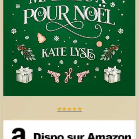
★
★
★
★
★