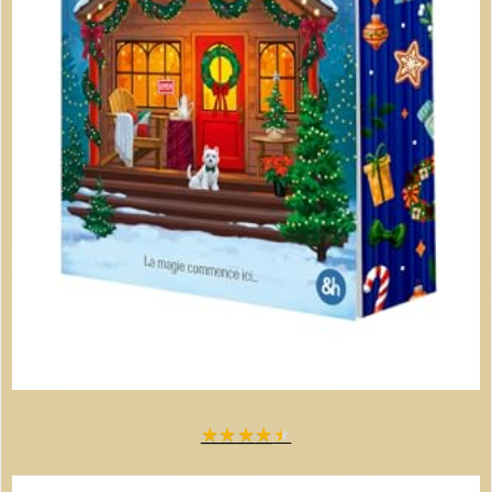
★
★
★
★
★