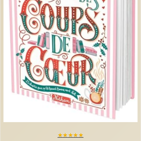
★
★
★
★
★