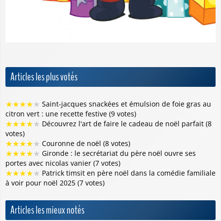
Articles les plus votés
★
★
★
★
★
Saint-jacques snackées et émulsion de foie gras au
citron vert : une recette festive (9 votes)
★
★
★
★
★
Découvrez l'art de faire le cadeau de noël parfait (8
votes)
★
★
★
★
★
Couronne de noël (8 votes)
★
★
★
★
★
Gironde : le secrétariat du père noël ouvre ses
portes avec nicolas vanier (7 votes)
★
★
★
★
★
Patrick timsit en père noël dans la comédie familiale
à voir pour noël 2025 (7 votes)
Articles les mieux notés