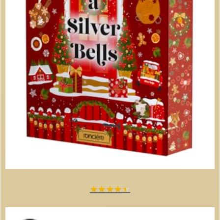
★
★
★
★
★