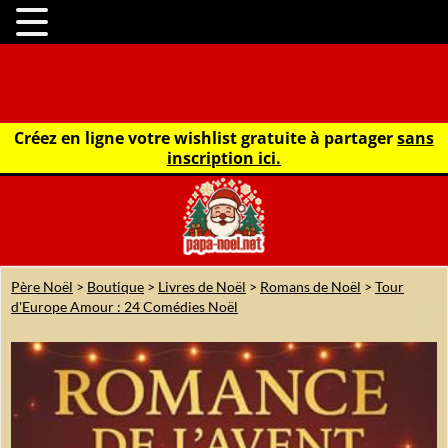
Créez en ligne votre wishlist gratuite à partager
sans
inscription ici.
Père Noël
>
Boutique
>
Livres de Noël
>
Romans de Noël
>
Tour
d'Europe Amour : 24 Comédies Noël