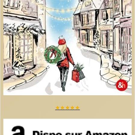
★
★
★
★
★