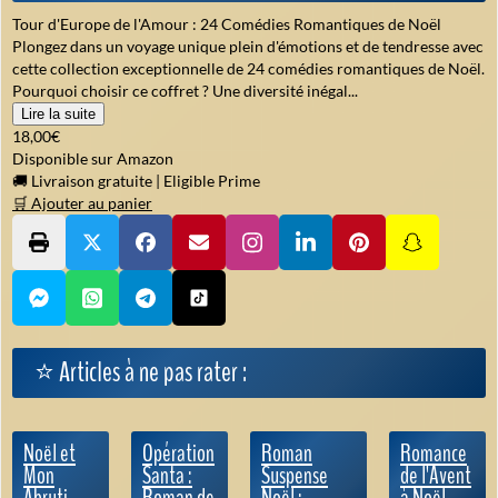
Tour d'Europe de l'Amour : 24 Comédies Romantiques de Noël
Plongez dans un voyage unique plein d'émotions et de tendresse avec
cette collection exceptionnelle de 24 comédies romantiques de Noël.
Pourquoi choisir ce coffret ? Une diversité inégal...
Lire la suite
18,00€
Disponible sur Amazon
🚚 Livraison gratuite
|
Eligible Prime
🛒 Ajouter au panier
⭐ Articles à ne pas rater :
Noël et
Opération
Roman
Romance
Mon
Santa :
Suspense
de l'Avent
Abruti
Roman de
Noël :
à Noël