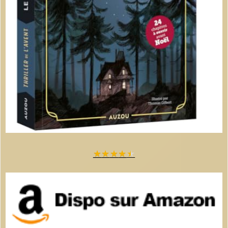
★
★
★
★
★