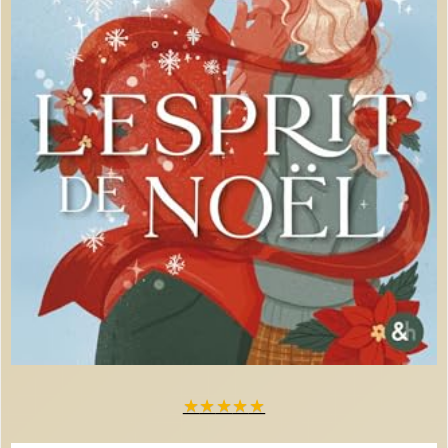
★
★
★
★
★