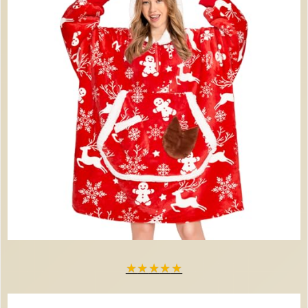
★
★
★
★
★