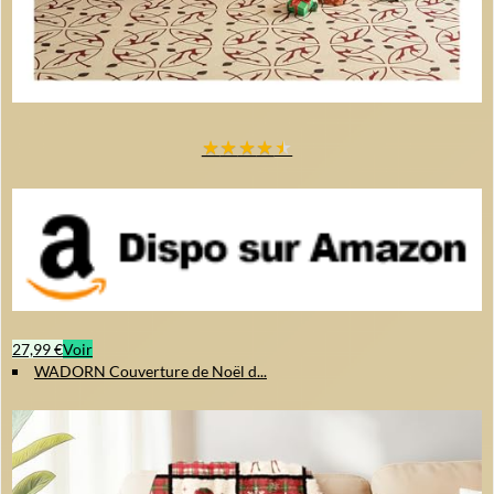
★
★
★
★
★
27,99 €
Voir
WADORN Couverture de Noël d...