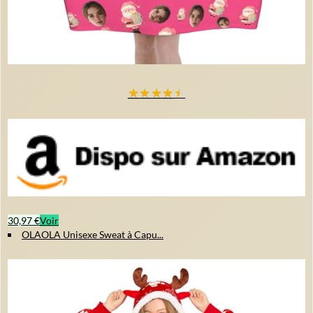
★
★
★
★
★
30,97 €
Voir
OLAOLA Unisexe Sweat à Capu...