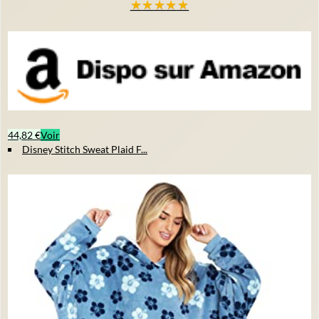
★
★
★
★
★
44,82 €
Voir
Disney Stitch Sweat Plaid F...