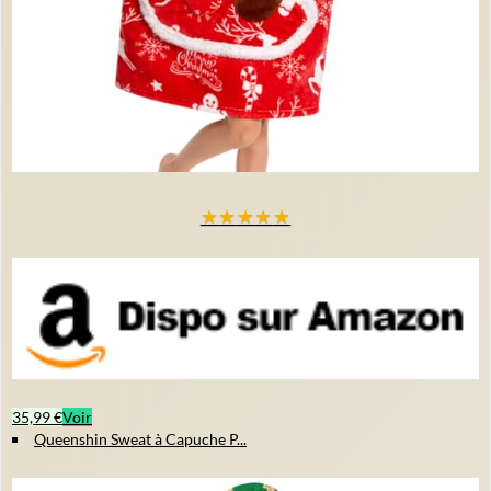
★
★
★
★
★
35,99 €
Voir
Queenshin Sweat à Capuche P...