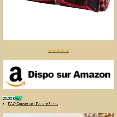
Résistant au boulochage, rétrécissement et décoloration
Conserve douceur, chaleur et forme lavage après lavage
Dimensions
130 x 150 cm, idéal pour une personne, sur canapé ou lit.
★
★
★
★
★
20,00 €
Voir
EAQ Couverture Polaire Sher...