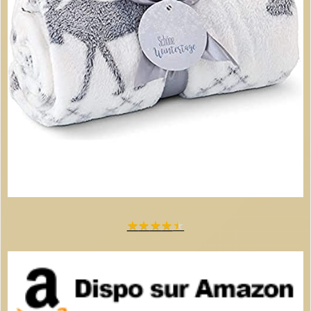
★
★
★
★
★