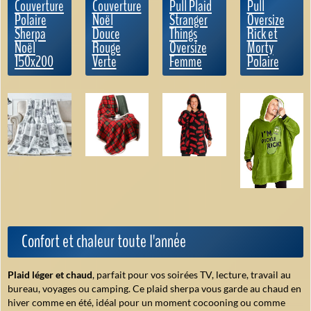
Couverture
Couverture
Pull Plaid
Pull
Polaire
Noël
Stranger
Oversize
Sherpa
Douce
Things
Rick et
Noël
Rouge
Oversize
Morty
150x200
Verte
Femme
Polaire
Confort et chaleur toute l'année
Plaid léger et chaud
, parfait pour vos soirées TV, lecture, travail au
bureau, voyages ou camping. Ce plaid sherpa vous garde au chaud en
hiver comme en été, idéal pour un
moment cocooning
ou comme