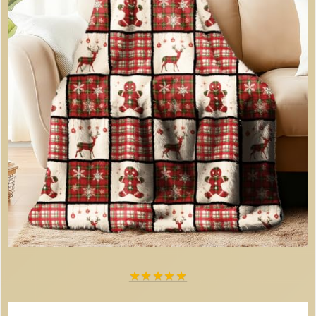
★
★
★
★
★