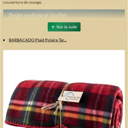
couverture de voyage.
Design moderne et douillet
🔽 Voir la suite
Avec son style élégant et chic, ce plaid beige sapin de Noël complète
parfaitement toute décoration intérieure. Utilisez-le comme jeté de
BARBACADO Plaid Polaire Tar...
lit, plaid pour canapé, ou couverture réversible sherpa/flanelle. Ses
couleurs vives et motifs apportent chaleur et convivialité à votre
espace.
Matériaux premium et ultra-doux
Face sherpa 460 GSM
: moelleuse, douce et agréable pour la peau.
Face flanelle
: chaude et confortable.
Respirant et adapté pour adultes et enfants.
Entretien facile et durable
Lavable en machine à ≤40 °C
Séchage doux conseillé