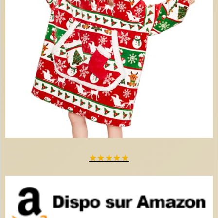
★
★
★
★
★