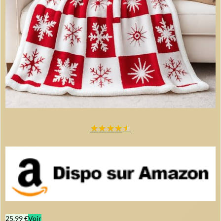
★
★
★
★
★
25,99 €
Voir