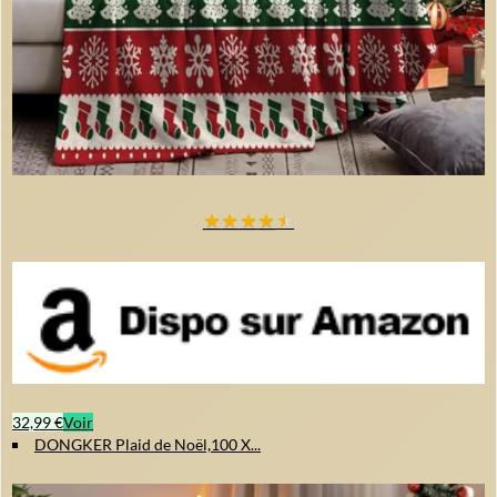
★
★
★
★
★
32,99 €
Voir
DONGKER Plaid de Noël,100 X...