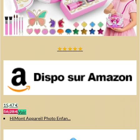
★
★
★
★
★
15,47 €
16,28 €
Voir
HiMont Appareil Photo Enfan...