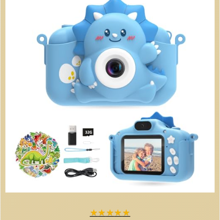
★
★
★
★
★