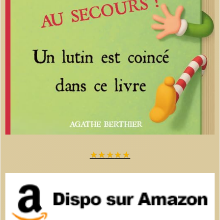
★
★
★
★
★