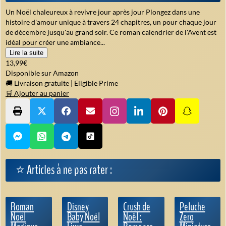
Un Noël chaleureux à revivre jour après jour Plongez dans une
histoire d'amour unique à travers 24 chapitres, un pour chaque jour
de décembre jusqu'au grand soir. Ce roman calendrier de l'Avent est
idéal pour créer une ambiance...
Lire la suite
13,99€
Disponible sur Amazon
🚚 Livraison gratuite
|
Eligible Prime
🛒 Ajouter au panier
⭐ Articles à ne pas rater :
Roman
Disney
Crush de
Peluche
Noël
Baby Noël
Noël :
Zero