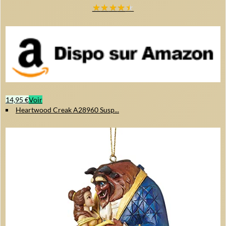
★
★
★
★
★
14,95 €
Voir
Heartwood Creak A28960 Susp...