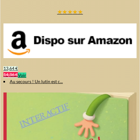
★
★
★
★
★
13,64 €
14,36 €
Voir
Au secours ! Un lutin est c...