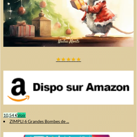
★
★
★
★
★
10,54 €
Voir
ZIMPLI 6 Grandes Bombes de ...