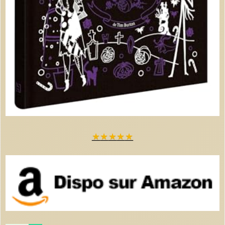
★
★
★
★
★