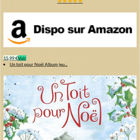
★
★
★
★
★
15,99 €
Voir
Un toit pour Noël Album jeu...