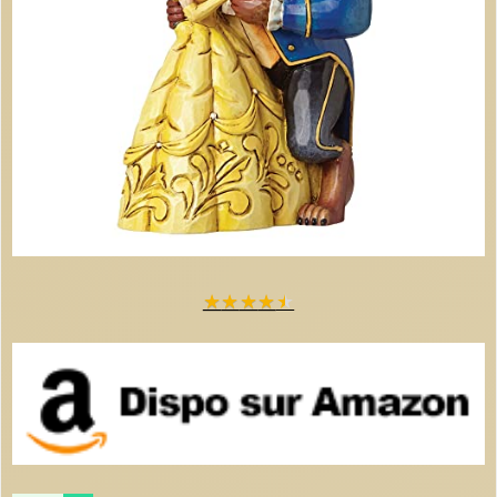
★
★
★
★
★