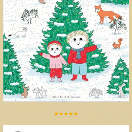
★
★
★
★
★