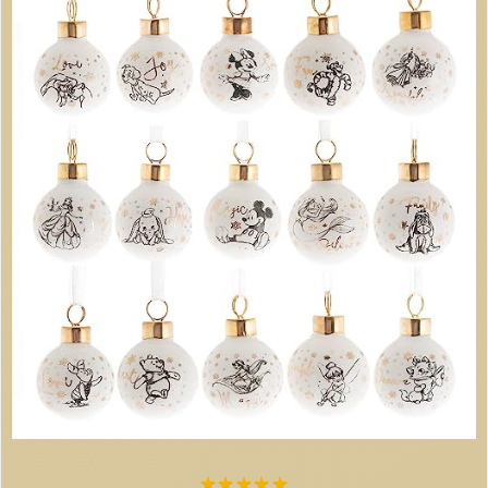
★
★
★
★
★