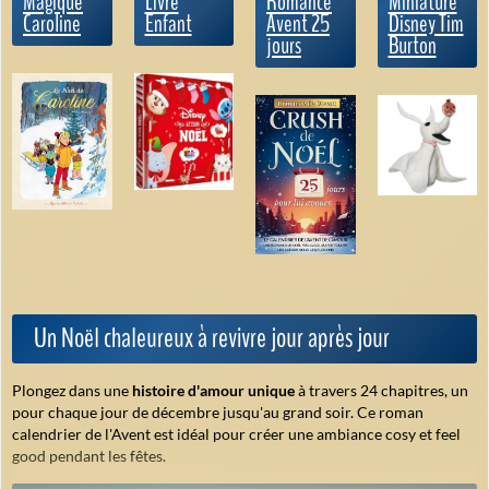
Magique
Livre
Romance
Miniature
Caroline
Enfant
Avent 25
Disney Tim
jours
Burton
Un Noël chaleureux à revivre jour après jour
Plongez dans une
histoire d'amour unique
à travers 24 chapitres, un
pour chaque jour de décembre jusqu'au grand soir. Ce roman
calendrier de l'Avent est idéal pour créer une ambiance
cosy
et
feel
good
pendant les fêtes.