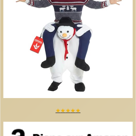
★
★
★
★
★