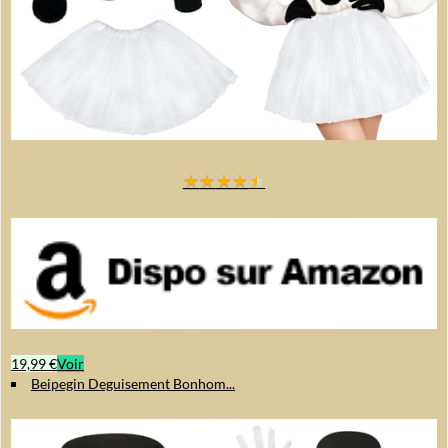
★
★
★
★
★
19,99 €
Voir
Beipegin Deguisement Bonhom...