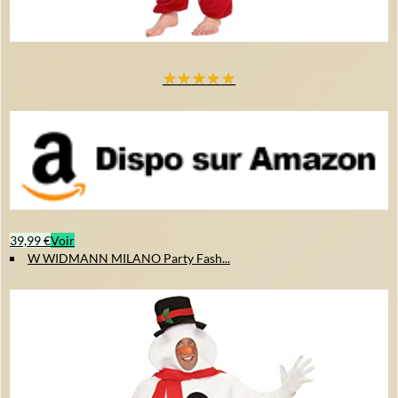
★
★
★
★
★
39,99 €
Voir
W WIDMANN MILANO Party Fash...