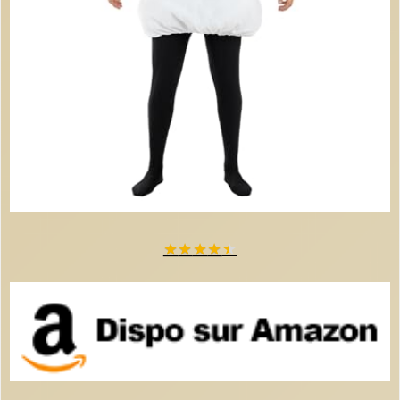
★
★
★
★
★