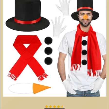
★
★
★
★
★