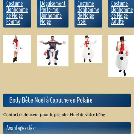
Costume
Déguisement
Costume
Costume
Bonhomme
Porte-moi
Bonhomme
Bonhomme
de Neige
Bonhomme
de Neige
de Neige
Femme
Neige
Noël
Adulte
Body Bébé Noël à Capuche en Polaire
Confort et douceur pour le premier Noël de votre bébé
Avantages clés :