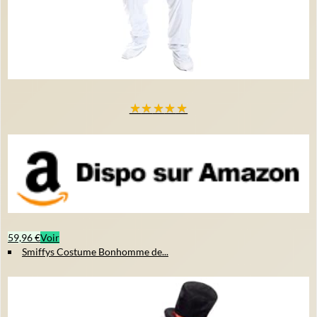
★
★
★
★
★
59,96 €
Voir
Smiffys Costume Bonhomme de...