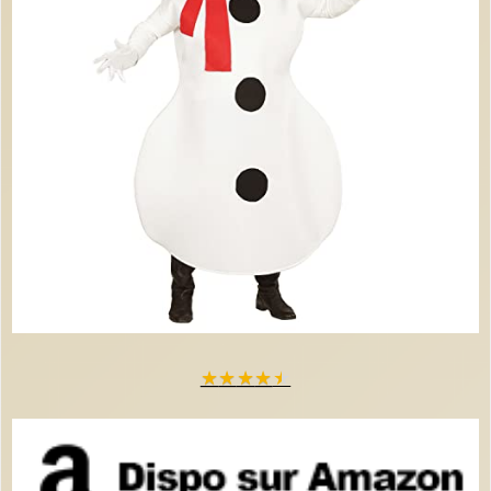
★
★
★
★
★