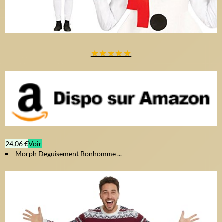
★
★
★
★
★
24,06 €
Voir
Morph Deguisement Bonhomme ...