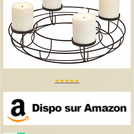
★
★
★
★
★