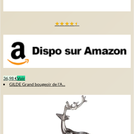
★
★
★
★
★
36,98 €
Voir
GILDE Grand bougeoir de l'A...