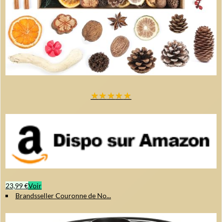
intégrer dans tous les styles d'intérieur.
Cette couronne est le choix
parfait pour un Noël réussi et chaleureux.
★
★
★
★
★
23,99 €
Voir
Brandsseller Couronne de No...