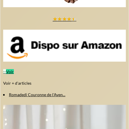
★
★
★
★
★
--
Voir
Voir + d'articles
Romadedi Couronne de l'Aven...