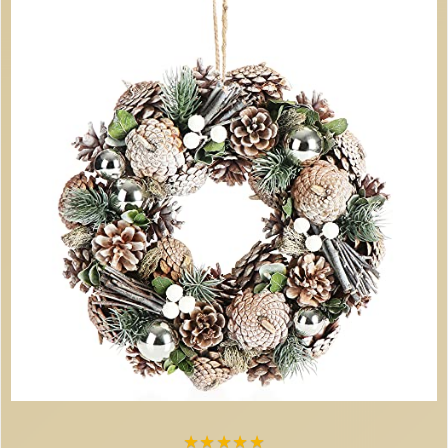
★
★
★
★
★