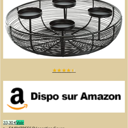
★
★
★
★
★
33,30 €
Voir