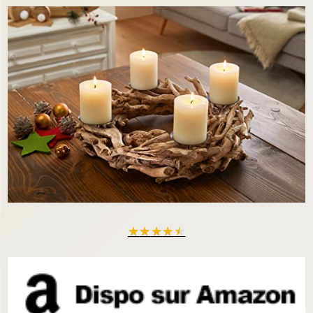
★
★
★
★
★