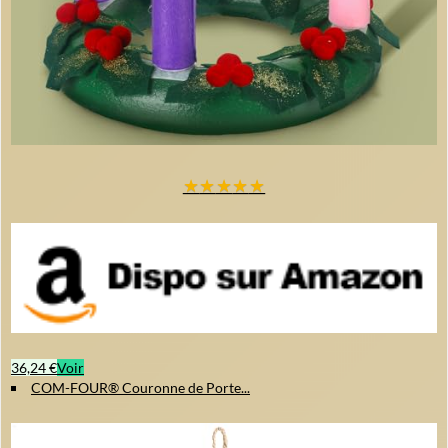
★
★
★
★
★
36,24 €
Voir
COM-FOUR® Couronne de Porte...