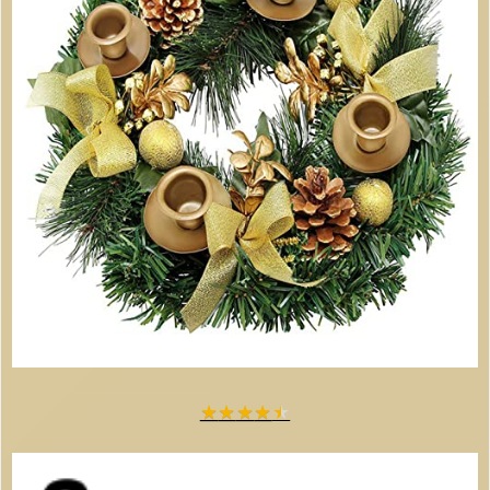
★
★
★
★
★