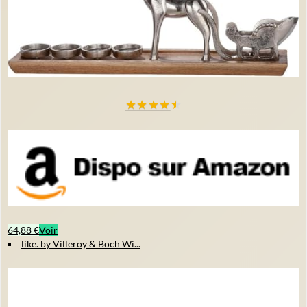
★
★
★
★
★
64,88 €
Voir
like. by Villeroy & Boch Wi...