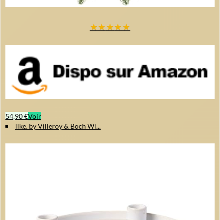
★
★
★
★
★
54,90 €
Voir
like. by Villeroy & Boch Wi...