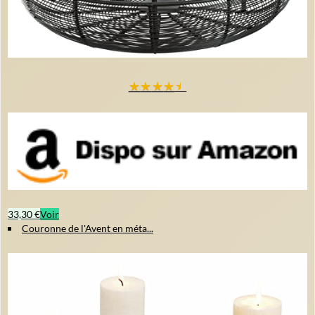
★
★
★
★
★
33,30 €
Voir
Couronne de l'Avent en méta...