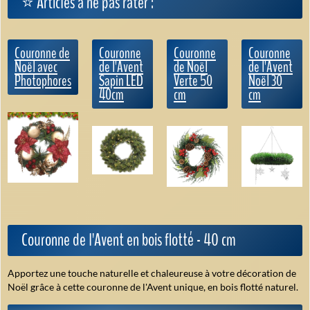
⭐ Articles à ne pas rater :
Couronne de
Couronne
Couronne
Couronne
Noël avec
de l'Avent
de Noël
de l'Avent
Photophores
Sapin LED
Verte 50
Noël 30
40cm
cm
cm
Couronne de l'Avent en bois flotté - 40 cm
Apportez une touche naturelle et chaleureuse à votre décoration de
Noël grâce à cette couronne de l'Avent unique, en bois flotté naturel.