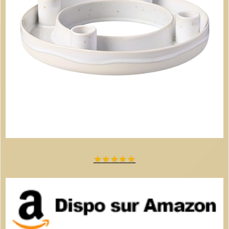
★
★
★
★
★