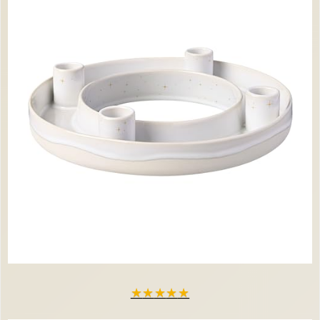
★
★
★
★
★